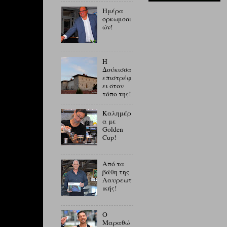
Ημέρα
ορκωμοσι
ών!
Η
Δούκισσα
επιστρέφ
ει στον
τόπο της!
Καλημέρ
α με
Golden
Cup!
Από τα
βάθη της
Λαυρεωτ
ικής!
Ο
Μαραθώ