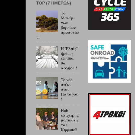
ΤOP (7 ΗΜΕΡΏΝ)
Το
Μαϊάμι
των
βορείων
προαστίω
ν!
Η ''Ελπίς''
ήρθε, η
ελπίδα
θα
αργήσει!
Το νέο
στέκι
στου
Παπάγου
!
Hub
επιχειρημ
ματικότη
τας-
Κηφισιά!