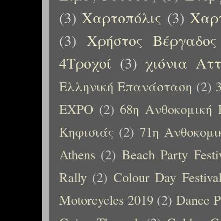
(3)
Χαρτοπόλις
(3)
Χαρτ
(3)
Χρήστος Βέργαδος
4Τροχοί
(3)
χιόνια Αττ
Ελληνική Επανάσταση
(2)
EXPO
(2)
68η Ανθοκομική 
Κηφισιάς
(2)
71η Ανθοκομι
Athens
(2)
Beach Party Festi
Rally
(2)
Colour Day Festiva
Motorcycles 2019
(2)
Dance P