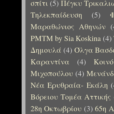
σπίτι
(5)
Πέγκυ Τρικαλι
Τηλεκπαίδευση
(5)
Μαραθώνιος Αθηνών
(
PMTM by Sia Koskina
(4)
Δημουλά
(4)
Όλγα Βασδ
Καραντίνα
(4)
Κοιν
Μιχοπούλου
(4)
Μενάνδ
Νέα Ερυθραία- Εκάλη
(
Βόρειου Τομέα Αττικής
28η Οκτωβρίου
(3)
65η Α