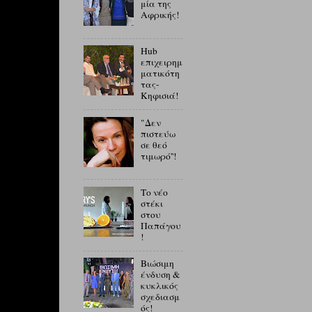
μία της
Αφρικής!
Hub
επιχειρημ
ματικότη
τας-
Κηφισιά!
"Δεν
πιστεύω
σε θεό
τιμωρό''!
Το νέο
στέκι
στου
Παπάγου
!
Βιώσιμη
ένδυση &
κυκλικός
σχεδιασμ
ός!