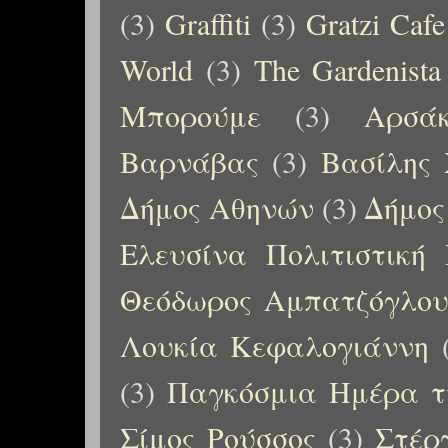
(3)
Graffiti
(3)
Gratzi Cafe
World
(3)
The Gardenista
Μπορούμε
(3)
Αρσάκ
Βαρνάβας
(3)
Βασίλης 
Δήμος Αθηνών
(3)
Δήμος
Ελευσίνα Πολιτιστική
Θεόδωρος Αμπατζόγλο
Λουκία Κεφαλογιάννη
(3)
Παγκόσμια Ημέρα τ
Σίμος Ρούσσος
(3)
Στέρ