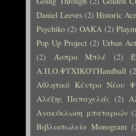
Going Through
(2)
Golden C
Daniel Leeves
(2)
Historic Ac
Psychiko
(2)
OAKA
(2)
Playm
Pop Up Project
(2)
Urban Ac
(2)
Άσπρο Μπλέ
(2)
Έ
Α.Π.Ο.ΨΥΧΙΚΟΥHandball
(
Αθλητικό Κέντρο Νέου Ψ
Αλέξης Παπαχελάς
(2)
Α
Ανακύκλωση μπαταριών
(
Βιβλιοπωλείο Monogram
(