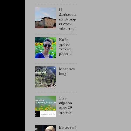
Η
Δούκισσα
επιστρέφ
ει στον
τόπο της!
Κάθε
χρόνο
τέτοια
μέρα...!
Mont tres
long!
Σαν
σήμερα
πριν 29
χρόνια!
Εικαστική