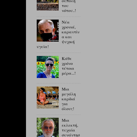
ούπολη
του
νότου..!
Νέα
χρονιά,
καραντίν
α και
ψυχική
υγεία!
Κάθε
χρόνο
τέτοια
μέρα...!
Μια
μεγάλη
καρδιά
για
όλους!
Μια
εκλεκτή,
τυχαία
συνάντησ