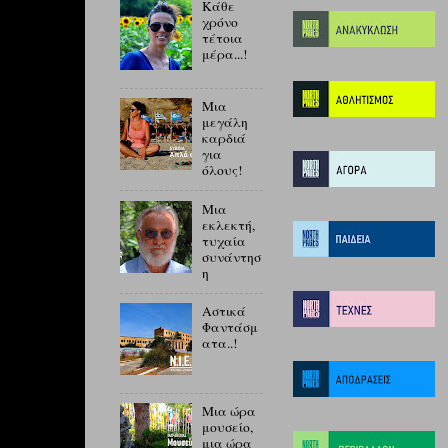
Κάθε
χρόνο
τέτοια
μέρα...!
Μια
μεγάλη
καρδιά
για
όλους!
Μια
εκλεκτή,
τυχαία
συνάντησ
η
Αστικά
Φαντάσμ
ατα..!
Μια ώρα
μουσείο,
μια ώρα