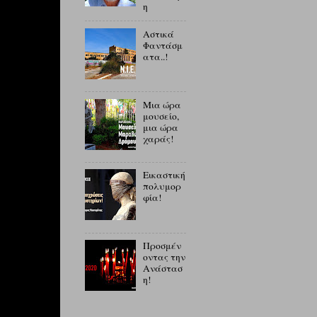
η
Αστικά
Φαντάσμ
ατα..!
Μια ώρα
μουσείο,
μια ώρα
χαράς!
Εικαστική
πολυμορ
φία!
Προσμέν
οντας την
Ανάστασ
η!