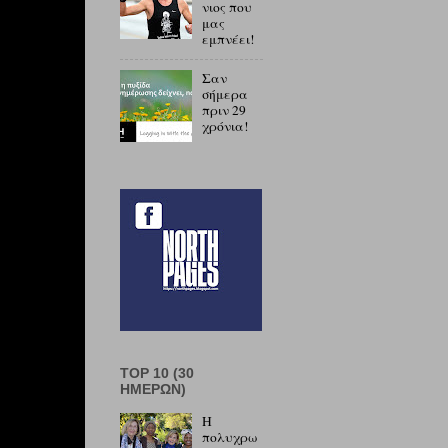
νιος που
μας
εμπνέει!
Σαν
σήμερα
πριν 29
χρόνια!
TOP 10 (30
ΗΜΕΡΏΝ)
Η
πολυχρω