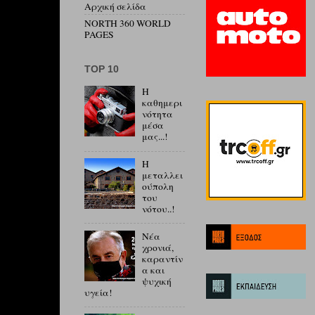
Αρχική σελίδα
NORTH 360 WORLD
PAGES
ΤΟP 10
Η
καθημερι
νότητα
μέσα
μας...!
Η
μεταλλει
ούπολη
του
νότου..!
Νέα
χρονιά,
καραντίν
α και
ψυχική
υγεία!