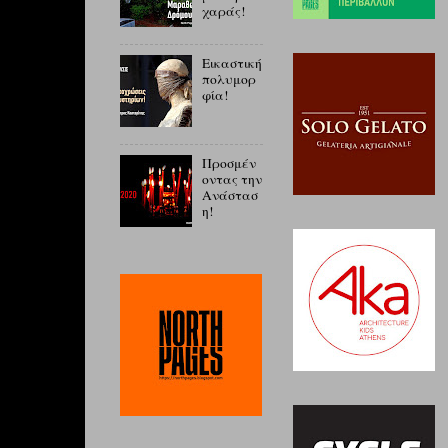
χαράς!
Εικαστική
πολυμορ
φία!
Προσμέν
οντας την
Ανάστασ
η!