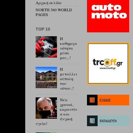
Αρχική σελίδα
NORTH 360 WORLD
PAGES
ΤΟP 10
Η
καθημερι
νότητα
μέσα
μας...!
Η
μεταλλει
ούπολη
του
νότου..!
Νέα
χρονιά,
καραντίν
α και
ψυχική
υγεία!