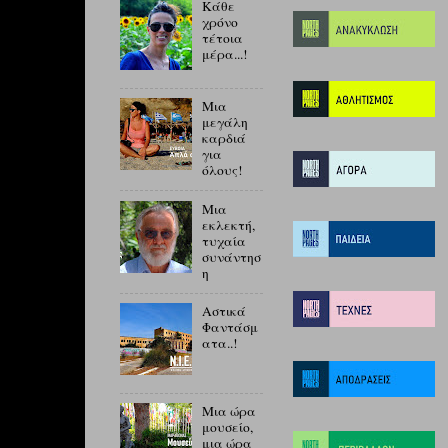
Κάθε
χρόνο
τέτοια
μέρα...!
Μια
μεγάλη
καρδιά
για
όλους!
Μια
εκλεκτή,
τυχαία
συνάντησ
η
Αστικά
Φαντάσμ
ατα..!
Μια ώρα
μουσείο,
μια ώρα