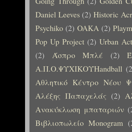
Going Through
(2)
Golden C
Daniel Leeves
(2)
Historic Ac
Psychiko
(2)
OAKA
(2)
Playm
Pop Up Project
(2)
Urban Ac
(2)
Άσπρο Μπλέ
(2)
Έ
Α.Π.Ο.ΨΥΧΙΚΟΥHandball
(
Αθλητικό Κέντρο Νέου Ψ
Αλέξης Παπαχελάς
(2)
Α
Ανακύκλωση μπαταριών
(
Βιβλιοπωλείο Monogram
(