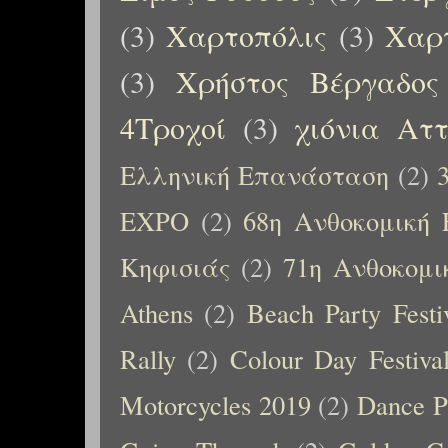
(3)
Χαρτοπόλις
(3)
Χαρτ
(3)
Χρήστος Βέργαδος
4Τροχοί
(3)
χιόνια Αττ
Ελληνική Επανάσταση
(2)
EXPO
(2)
68η Ανθοκομική 
Κηφισιάς
(2)
71η Ανθοκομι
Athens
(2)
Beach Party Festi
Rally
(2)
Colour Day Festiva
Motorcycles 2019
(2)
Dance P