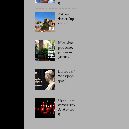
η
Αστικά
Φαντάσμ
ατα..!
Μια ώρα
μουσείο,
μια ώρα
χαράς!
Εικαστική
πολυμορ
φία!
Προσμέν
οντας την
Ανάστασ
η!