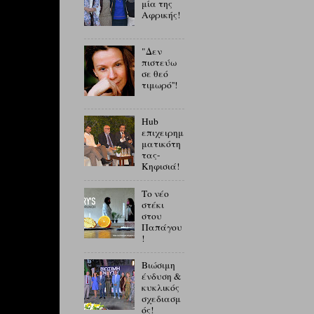
μία της
Αφρικής!
"Δεν
πιστεύω
σε θεό
τιμωρό''!
Hub
επιχειρημ
ματικότη
τας-
Κηφισιά!
Το νέο
στέκι
στου
Παπάγου
!
Βιώσιμη
ένδυση &
κυκλικός
σχεδιασμ
ός!