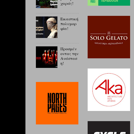
χαράς!
Εικαστική
πολυμορ
φία!
Προσμέν
οντας την
Ανάστασ
η!