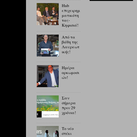
Hub
επιχειρημ
ματικότη
τας-
Κηφισιά!
Από τα
βάθη της
Λαυρεωτ
ικής!
Ημέρα
ορκωμοσι
ών!
Σαν
σήμερα
πριν 29
χρόνια!
Το νέο
στέκι