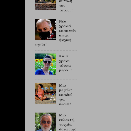
ούπολη
του
νότου..!
Νέα
χρονιά,
καραντίν
α και
ψυχική
υγεία!
Κάθε
χρόνο
τέτοια
μέρα...!
Μια
μεγάλη
καρδιά
για
όλους!
Μια
εκλεκτή,
τυχαία
συνάντησ