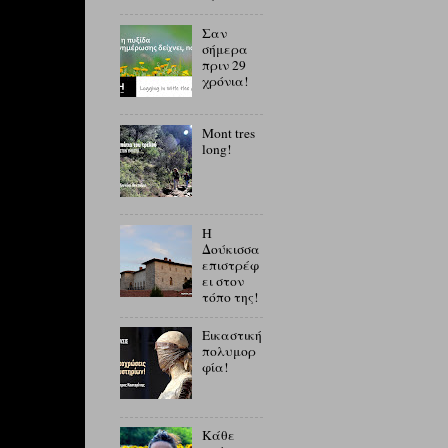
Σαν
σήμερα
πριν 29
χρόνια!
Mont tres
long!
Η
Δούκισσα
επιστρέφ
ει στον
τόπο της!
Εικαστική
πολυμορ
φία!
Κάθε