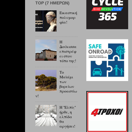
ΤOP (7 ΗΜΕΡΏΝ)
Εικαστική
πολυμορ
φία!
Η
Δούκισσα
επιστρέφ
ει στον
τόπο της!
Το
Μαϊάμι
των
βορείων
προαστίω
ν!
Η ''Ελπίς''
ήρθε, η
ελπίδα
θα
αργήσει!