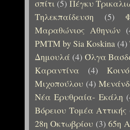
σπίτι
(5)
Πέγκυ Τρικαλι
Τηλεκπαίδευση
(5)
Μαραθώνιος Αθηνών
(
PMTM by Sia Koskina
(4)
Δημουλά
(4)
Όλγα Βασδ
Καραντίνα
(4)
Κοιν
Μιχοπούλου
(4)
Μενάνδ
Νέα Ερυθραία- Εκάλη
(
Βόρειου Τομέα Αττικής
28η Οκτωβρίου
(3)
65η Α