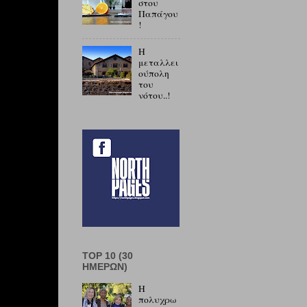
στου
Παπάγου
!
Η
μεταλλει
ούπολη
του
νότου..!
TOP 10 (30
ΗΜΕΡΏΝ)
Η
πολυχρω