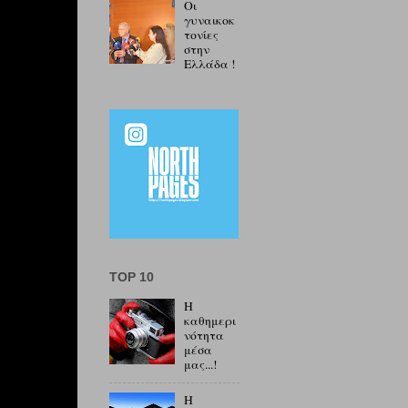
Οι
γυναικοκ
τονίες
στην
Ελλάδα !
TOP 10
Η
καθημερι
νότητα
μέσα
μας...!
Η