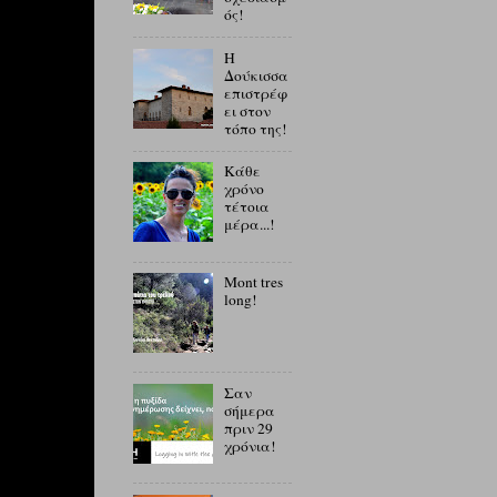
ός!
Η
Δούκισσα
επιστρέφ
ει στον
τόπο της!
Κάθε
χρόνο
τέτοια
μέρα...!
Mont tres
long!
Σαν
σήμερα
πριν 29
χρόνια!