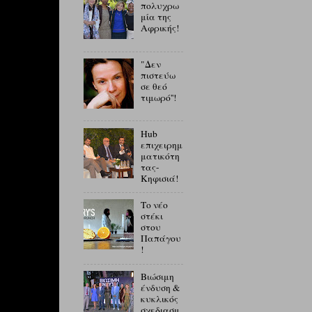
πολυχρω
μία της
Αφρικής!
"Δεν
πιστεύω
σε θεό
τιμωρό''!
Hub
επιχειρημ
ματικότη
τας-
Κηφισιά!
Το νέο
στέκι
στου
Παπάγου
!
Βιώσιμη
ένδυση &
κυκλικός
σχεδιασμ