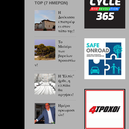
ΤOP (7 ΗΜΕΡΏΝ)
Η
Δούκισσα
επιστρέφ
ει στον
τόπο της!
Το
Μαϊάμι
των
βορείων
προαστίω
ν!
Η ''Ελπίς''
ήρθε, η
ελπίδα
θα
αργήσει!
Ημέρα
ορκωμοσι
ών!