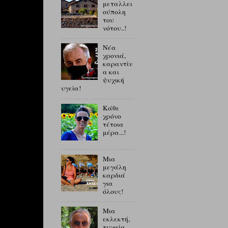
μεταλλει
ούπολη
του
νότου..!
Νέα
χρονιά,
καραντίν
α και
ψυχική
υγεία!
Κάθε
χρόνο
τέτοια
μέρα...!
Μια
μεγάλη
καρδιά
για
όλους!
Μια
εκλεκτή,
τυχαία