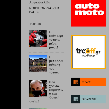
Αρχική σελίδα
NORTH 360 WORLD
PAGES
ΤΟP 10
Η
καθημερι
νότητα
μέσα
μας...!
Η
μεταλλει
ούπολη
του
νότου..!
Νέα
χρονιά,
καραντίν
α και
ψυχική
υγεία!