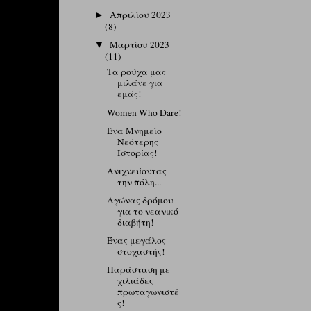
Απριλίου 2023
►
(8)
Μαρτίου 2023
▼
(11)
Τα ρούχα μας
μιλάνε για
εμάς!
Women Who Dare!
Ένα Μνημείο
Νεότερης
Ιστορίας!
Ανιχνεύοντας
την πόλη...
Αγώνας δρόμου
για το νεανικό
διαβήτη!
Ένας μεγάλος
στοχαστής!
Παράσταση με
χιλιάδες
πρωταγωνιστέ
ς!