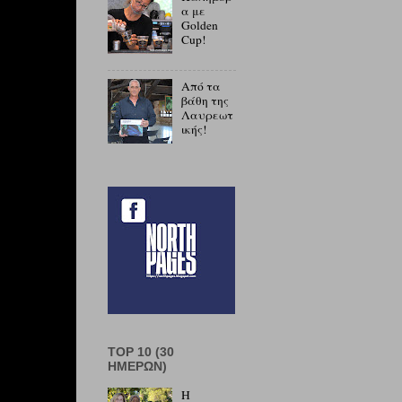
α με
Golden
Cup!
Από τα
βάθη της
Λαυρεωτ
ικής!
TOP 10 (30
ΗΜΕΡΏΝ)
Η