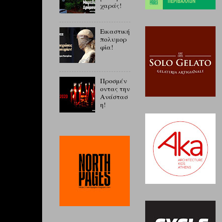
χαράς!
Εικαστική
πολυμορ
φία!
Προσμέν
οντας την
Ανάστασ
η!