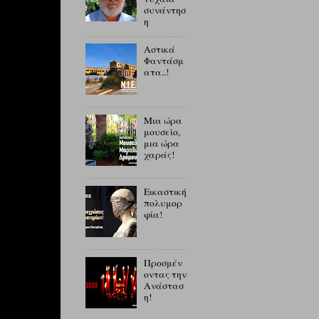
συνάντησ
η
Αστικά
Φαντάσμ
ατα..!
Μια ώρα
μουσείο,
μια ώρα
χαράς!
Εικαστική
πολυμορ
φία!
Προσμέν
οντας την
Ανάστασ
η!