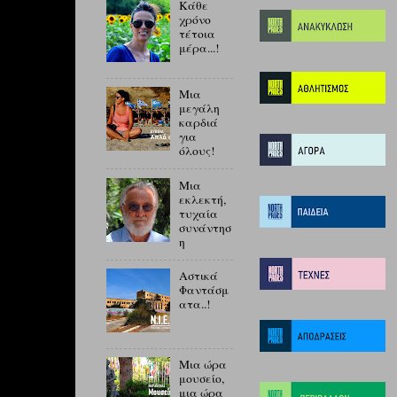
Κάθε
χρόνο
τέτοια
μέρα...!
Μια
μεγάλη
καρδιά
για
όλους!
Μια
εκλεκτή,
τυχαία
συνάντησ
η
Αστικά
Φαντάσμ
ατα..!
Μια ώρα
μουσείο,
μια ώρα