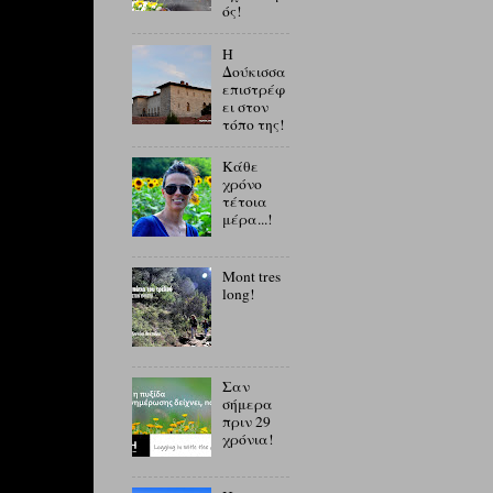
ός!
Η
Δούκισσα
επιστρέφ
ει στον
τόπο της!
Κάθε
χρόνο
τέτοια
μέρα...!
Mont tres
long!
Σαν
σήμερα
πριν 29
χρόνια!