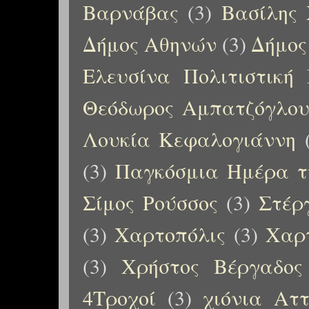
Βαρνάβας
(3)
Βασίλης 
Δήμος Αθηνών
(3)
Δήμος
Ελευσίνα Πολιτιστική
Θεόδωρος Αμπατζόγλο
Λουκία Κεφαλογιάννη
(3)
Παγκόσμια Ημέρα τ
Σίμος Ρούσσος
(3)
Στέρ
(3)
Χαρτοπόλις
(3)
Χαρτ
(3)
Χρήστος Βέργαδος
4Τροχοί
(3)
χιόνια Αττ