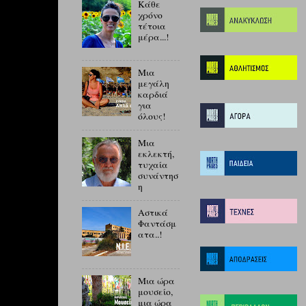
Κάθε
χρόνο
τέτοια
μέρα...!
Μια
μεγάλη
καρδιά
για
όλους!
Μια
εκλεκτή,
τυχαία
συνάντησ
η
Αστικά
Φαντάσμ
ατα..!
Μια ώρα
μουσείο,
μια ώρα