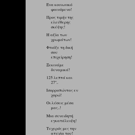
Ένα κοινωνικό
φαινόμενο!
Προς τιμήν της
ελεύθερης
σκέψης!
H αξία των
χρωμάτων!
Φτιάξε τη δική
σου
επιχείρηση!
Ξεκινάμε
δυναμικά!
125 λεπτά και
27''..
Ισορροπώντας εν
χορώ!
Οι λύσεις μέσα
μας..!
Μια συνειδητή
εγκατάλειψη!
Τυχερός μες την
ατυχία του!