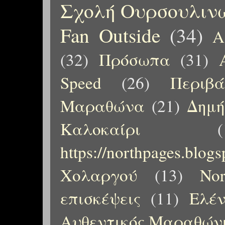
Σχολή Ουρσουλιν
Fan Outside
(34)
Α
(32)
Πρόσωπα
(31)
Speed
(26)
Περιβ
Μαραθώνα
(21)
Δημή
Καλοκαίρι
(
https://northpages.blog
Χολαργού
(13)
No
επισκέψεις
(11)
Ελέ
Αυθεντικός Μαραθώνι