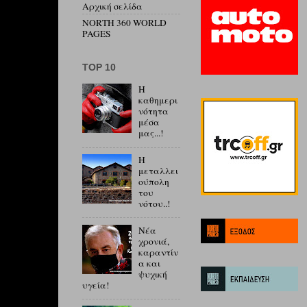
Αρχική σελίδα
NORTH 360 WORLD
PAGES
ΤΟP 10
Η
καθημερι
νότητα
μέσα
μας...!
Η
μεταλλει
ούπολη
του
νότου..!
Νέα
χρονιά,
καραντίν
α και
ψυχική
υγεία!