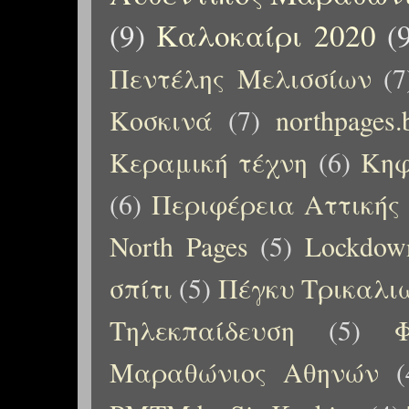
(9)
Καλοκαίρι 2020
(
Πεντέλης Μελισσίων
(7
Κοσκινά
(7)
northpages.
Κεραμική τέχνη
(6)
Κηφ
(6)
Περιφέρεια Αττικής
North Pages
(5)
Lockdow
σπίτι
(5)
Πέγκυ Τρικαλι
Τηλεκπαίδευση
(5)
Μαραθώνιος Αθηνών
(