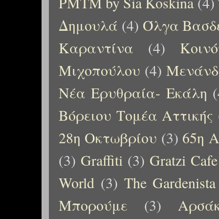
PMTM by Sia Koskina
(4)
Δημουλά
(4)
Όλγα Βασδ
Καραντίνα
(4)
Κοιν
Μιχοπούλου
(4)
Μενάνδ
Νέα Ερυθραία- Εκάλη
(
Βόρειου Τομέα Αττικής
28η Οκτωβρίου
(3)
65η Α
(3)
Graffiti
(3)
Gratzi Cafe
World
(3)
The Gardenista
Μπορούμε
(3)
Αρσάκ