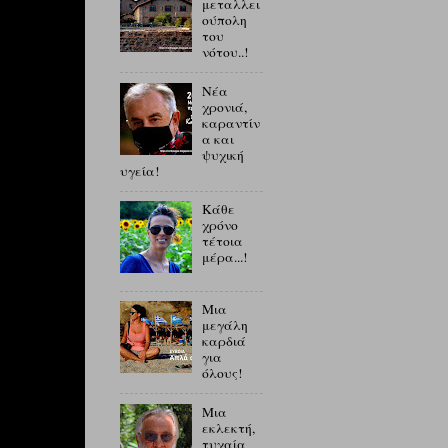
μεταλλει
ούπολη
του
νότου..!
Νέα
χρονιά,
καραντίν
α και
ψυχική
υγεία!
Κάθε
χρόνο
τέτοια
μέρα...!
Μια
μεγάλη
καρδιά
για
όλους!
Μια
εκλεκτή,
τυχαία