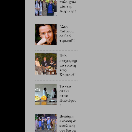
πολυχρω
μία της
Αφρικής!
"Δεν
πιστεύω
σε θεό
τιμωρό''!
Hub
επιχειρημ
ματικότη
τας-
Κηφισιά!
Το νέο
στέκι
στου
Παπάγου
!
Βιώσιμη
ένδυση &
κυκλικός
σχεδιασμ