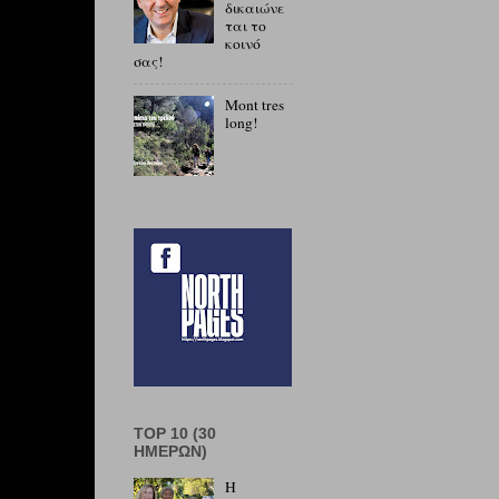
δικαιώνε
ται το
κοινό
σας!
Mont tres
long!
TOP 10 (30
ΗΜΕΡΏΝ)
Η