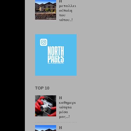
Η
μεταλλει
ούπολη
του
νότου..!
TOP 10
Η
καθημερι
νότητα
μέσα
μας...!
Η