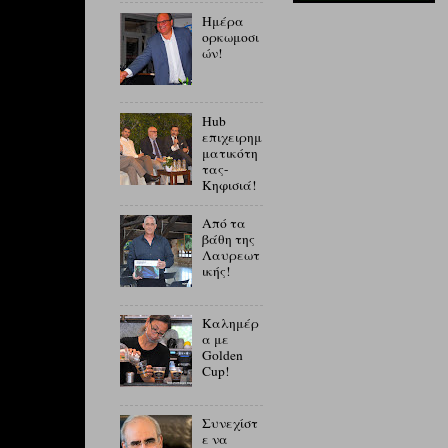
Ημέρα
ορκωμοσι
ών!
Hub
επιχειρημ
ματικότη
τας-
Κηφισιά!
Από τα
βάθη της
Λαυρεωτ
ικής!
Καλημέρ
α με
Golden
Cup!
Συνεχίστ
ε να