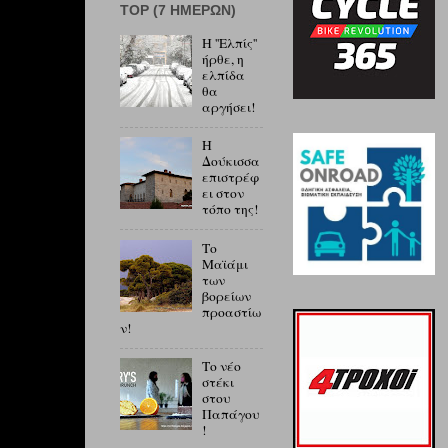
ΤOP (7 ΗΜΕΡΏΝ)
Η ''Ελπίς''
ήρθε, η
ελπίδα
θα
αργήσει!
Η
Δούκισσα
επιστρέφ
ει στον
τόπο της!
Το
Μαϊάμι
των
βορείων
προαστίω
ν!
Το νέο
στέκι
στου
Παπάγου
!