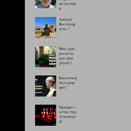
συνάντησ
η
Αστικά
Φαντάσμ
ατα..!
Μια ώρα
μουσείο,
μια ώρα
χαράς!
Εικαστική
πολυμορ
φία!
Προσμέν
οντας την
Ανάστασ
η!