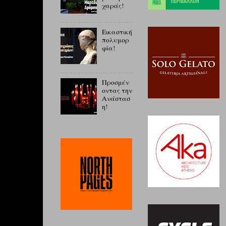
χαράς!
Εικαστική
πολυμορ
φία!
Προσμέν
οντας την
Ανάστασ
η!