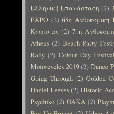
Ελληνική Επανάσταση
(2)
EXPO
(2)
68η Ανθοκομική 
Κηφισιάς
(2)
71η Ανθοκομι
Athens
(2)
Beach Party Festi
Rally
(2)
Colour Day Festiva
Motorcycles 2019
(2)
Dance P
Going Through
(2)
Golden C
Daniel Leeves
(2)
Historic Ac
Psychiko
(2)
OAKA
(2)
Playm
Pop Up Project
(2)
Urban Ac