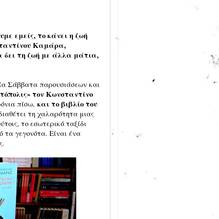
με εμείς, το κάνει η ζωή
νσταντίνου Καμάρα,
α δει τη ζωή με άλλα μάτια,
αία Σάββατα παρουσιάσεων και
τόπολις» τον Κωνσταντίνο
και το βιβλίο του
ρόνια πίσω,
διαθέτει τη χαλαρότητα μιας
τοις, το εσωτερικό ταξίδι
ό τα γεγονότα. Είναι ένα
ς.