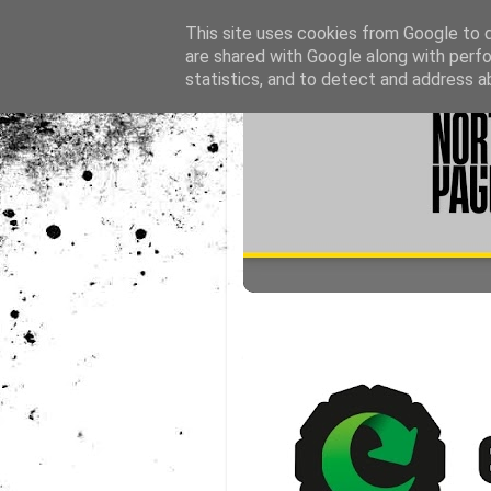
This site uses cookies from Google to de
are shared with Google along with perfo
statistics, and to detect and address a