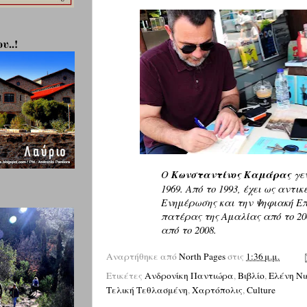
υ..!
Ο
Κωνσταντίνος Καμάρας
γεν
1969. Από το 1993, έχει ως αντι
Ενημέρωσης και την Ψηφιακή Επ
πατέρας της Αμαλίας από το 20
από το 2008.
Αναρτήθηκε από
North Pages
στις
1:36 μ.μ.
Ετικέτες
Ανδρονίκη Παντιώρα
,
Βιβλίο
,
Ελένη Νι
Τελική Τεθλασμένη
,
Χαρτόπολις
,
Culture