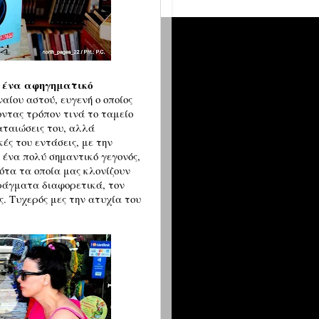
ι ένα αφηγηματικό
αίου αστού, ευγενή ο οποίος
οντας τρόπον τινά το ταμείο
ματαιώσεις του, αλλά
ές του εντάσεις, με την
υ ένα πολύ σημαντικό γεγονός,
ότα τα οποία μας κλονίζουν
πράγματα διαφορετικά, τον
ς. Τυχερός μες την ατυχία του