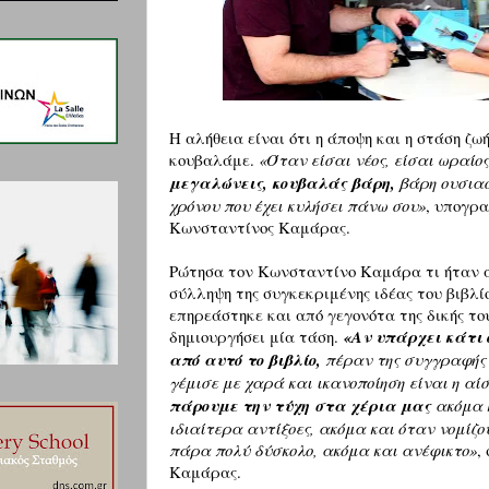
Η αλήθεια είναι ότι η άποψη και η στάση ζω
κουβαλάμε.
«Όταν είσαι νέος, είσαι ωραίο
μεγαλώνεις, κουβαλάς βάρη,
βάρη ουσιασ
χρόνου που έχει κυλήσει πάνω σου»
, υπογρα
Κωνσταντίνος Καμάρας.
Ρώτησα τον Κωνσταντίνο Καμάρα τι ήταν α
σύλληψη της συγκεκριμένης ιδέας του βιβλί
επηρεάστηκε και από γεγονότα της δικής του
δημιουργήσει μία τάση.
«Αν υπάρχει κάτι 
από αυτό το βιβλίο,
πέραν της συγγραφής κ
γέμισε με χαρά και ικανοποίηση είναι η αί
πάρουμε την τύχη στα χέρια μας
ακόμα κ
ιδιαίτερα αντίξοες, ακόμα και όταν νομίζο
πάρα πολύ δύσκολο, ακόμα και ανέφικτο»
,
Καμάρας.