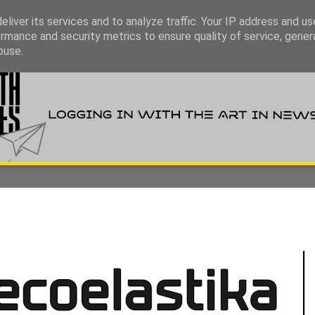
liver its services and to analyze traffic. Your IP address and u
rmance and security metrics to ensure quality of service, gene
buse.