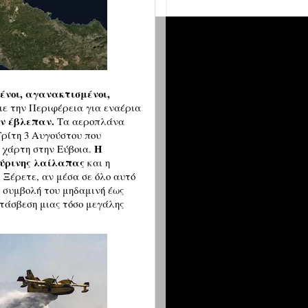
ένοι, αγανακτισμένοι,
με την Περιφέρεια για εναέρια
εν έβλεπαν.
Τα αεροπλάνα
 Τρίτη 3 Αυγούστου που
Η
ο χάρτη στην Εύβοια.
 πύρινης λαίλαπας
και η
 Ξέρετε, αν μέσα σε όλο αυτό
η συμβολή του μηδαμινή έως
τάσβεση μιας τόσο μεγάλης
υρκαγιάς.