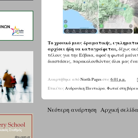
Το χρονικό μιας δραματικής, εγκληματι
αρχίσει ήδη να καταγράφεται,
δίχως ακό
τέλους για την Εύβοια, αφού η φωτιά μαίνε
διαστάσεις, παρακολουθώντας όλοι μας έν
Αναρτήθηκε από
North Pages
στις
6:01 μ.μ.
Ετικέτες
Ανδρονίκη Παντιώρα
,
Φωτιά στη βόρει
Νεότερη ανάρτηση
Αρχική σελίδ