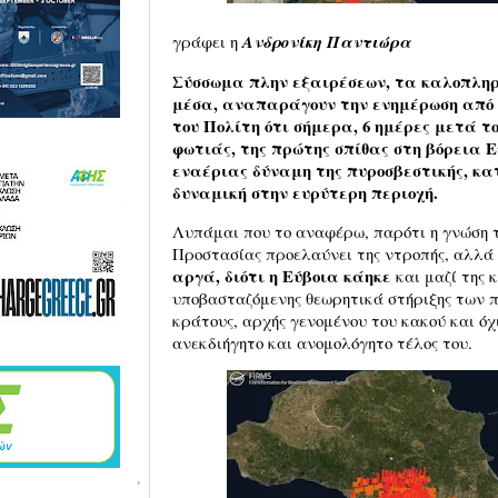
γράφει η
Ανδρονίκη Παντιώρα
Σύσσωμα πλην εξαιρέσεων, τα καλοπλη
μέσα, αναπαράγουν την ενημέρωση από 
του Πολίτη ότι σήμερα, 6 ημέρες μετά 
φωτιάς, της πρώτης σπίθας στη βόρεια Ε
εναέριας δύναμη της πυροσβεστικής, κα
δυναμική στην ευρύτερη περιοχή.
Λυπάμαι που το αναφέρω, παρότι η γνώση τ
Προστασίας προελαύνει της ντροπής, αλλά 
αργά, διότι η Εύβοια κάηκε
και μαζί της 
υποβασταζόμενης θεωρητικά στήριξης των π
κράτους, αρχής γενομένου του κακού και όχ
ανεκδιήγητο και ανομολόγητο τ