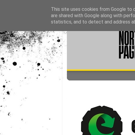
This site uses cookies from Google to de
are shared with Google along with perfo
statistics, and to detect and address a