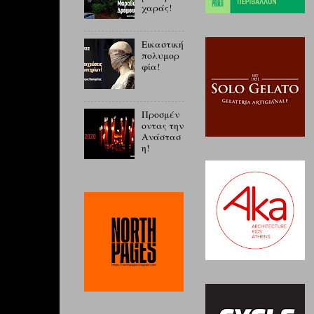
χαράς!
Εικαστική
πολυμορ
φία!
Προσμέν
οντας την
Ανάστασ
η!