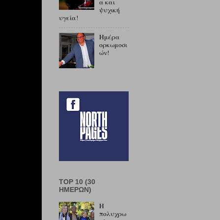
α και
ψυχική
υγεία!
Ημέρα
ορκωμοσι
ών!
TOP 10 (30
ΗΜΕΡΏΝ)
Η
πολυχρω