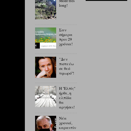
Mont tres
long!
Σαν
σήμερα
πριν 29
χρόνια!
"Δεν
πιστεύω
σε θεό
τιμωρό''!
Η ''Ελπίς''
ήρθε, η
ελπίδα
θα
αργήσει!
Νέα
χρονιά,
καραντίν