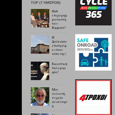
ΤOP (7 ΗΜΕΡΏΝ)
Hub
επιχειρημ
ματικότη
τας-
Κηφισιά!
Η
Δούκισσα
επιστρέφ
ει στον
τόπο της!
Εικαστική
πολυμορ
φία!
Μια
εκλεκτή,
τυχαία
συνάντησ
η