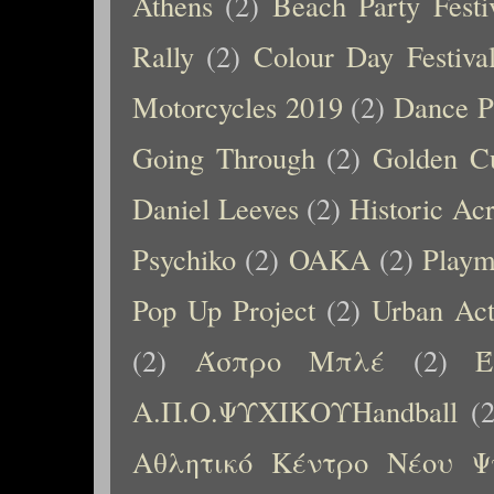
Athens
(2)
Beach Party Festi
Rally
(2)
Colour Day Festiva
Motorcycles 2019
(2)
Dance P
Going Through
(2)
Golden C
Daniel Leeves
(2)
Historic Ac
Psychiko
(2)
OAKA
(2)
Playm
Pop Up Project
(2)
Urban Ac
(2)
Άσπρο Μπλέ
(2)
Έ
Α.Π.Ο.ΨΥΧΙΚΟΥHandball
(
Αθλητικό Κέντρο Νέου Ψ