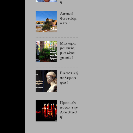
η
Αστικά
Φαντάσμ
ατα..!
Μια ώρα
μουσείο,
μια ώρα
χαράς!
Εικαστική
πολυμορ
φία!
Προσμέν
οντας την
Ανάστασ
η!