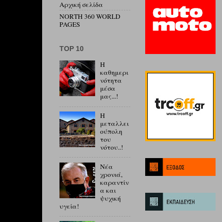
Αρχική σελίδα
NORTH 360 WORLD
PAGES
ΤΟP 10
Η
καθημερι
νότητα
μέσα
μας...!
Η
μεταλλει
ούπολη
του
νότου..!
Νέα
χρονιά,
καραντίν
α και
ψυχική
υγεία!