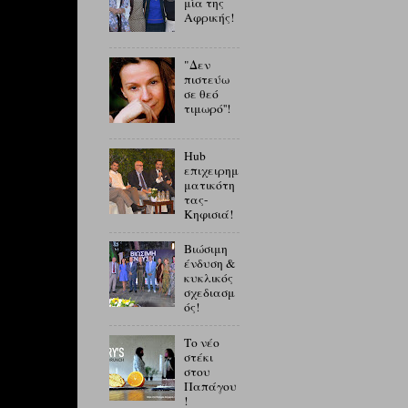
μία της
Αφρικής!
"Δεν
πιστεύω
σε θεό
τιμωρό''!
Hub
επιχειρημ
ματικότη
τας-
Κηφισιά!
Βιώσιμη
ένδυση &
κυκλικός
σχεδιασμ
ός!
Το νέο
στέκι
στου
Παπάγου
!