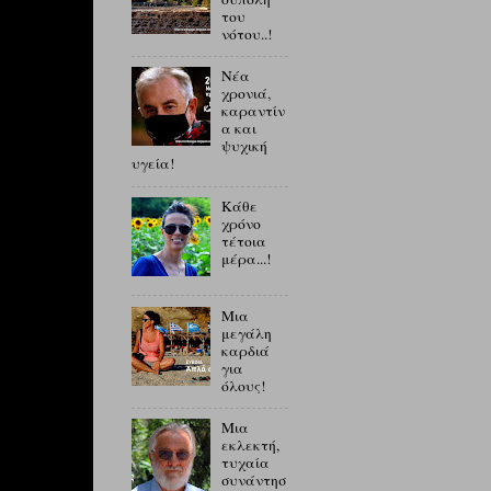
του
νότου..!
Νέα
χρονιά,
καραντίν
α και
ψυχική
υγεία!
Κάθε
χρόνο
τέτοια
μέρα...!
Μια
μεγάλη
καρδιά
για
όλους!
Μια
εκλεκτή,
τυχαία
συνάντησ