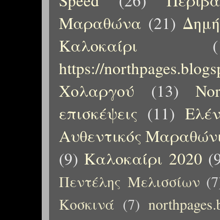
Speed
(26)
Περιβ
Μαραθώνα
(21)
Δημή
Καλοκαίρι
(
https://northpages.blog
Χολαργού
(13)
No
επισκέψεις
(11)
Ελέ
Αυθεντικός Μαραθώνι
(9)
Καλοκαίρι 2020
(
Πεντέλης Μελισσίων
(7
Κοσκινά
(7)
northpages.