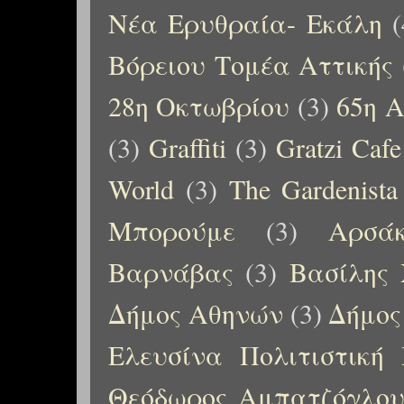
Νέα Ερυθραία- Εκάλη
(
Βόρειου Τομέα Αττικής
28η Οκτωβρίου
(3)
65η Α
(3)
Graffiti
(3)
Gratzi Cafe
World
(3)
The Gardenista
Μπορούμε
(3)
Αρσάκ
Βαρνάβας
(3)
Βασίλης 
Δήμος Αθηνών
(3)
Δήμος
Ελευσίνα Πολιτιστική
Θεόδωρος Αμπατζόγλο