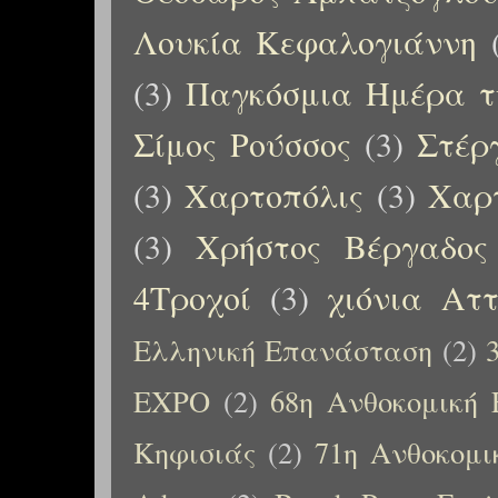
Λουκία Κεφαλογιάννη
(3)
Παγκόσμια Ημέρα τ
Σίμος Ρούσσος
(3)
Στέρ
(3)
Χαρτοπόλις
(3)
Χαρτ
(3)
Χρήστος Βέργαδος
4Τροχοί
(3)
χιόνια Αττ
Ελληνική Επανάσταση
(2)
EXPO
(2)
68η Ανθοκομική 
Κηφισιάς
(2)
71η Ανθοκομι