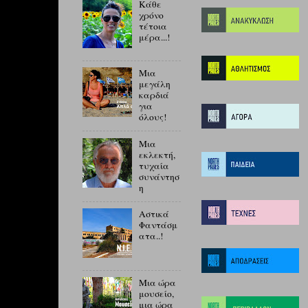
Κάθε
χρόνο
τέτοια
μέρα...!
Μια
μεγάλη
καρδιά
για
όλους!
Μια
εκλεκτή,
τυχαία
συνάντησ
η
Αστικά
Φαντάσμ
ατα..!
Μια ώρα
μουσείο,
μια ώρα