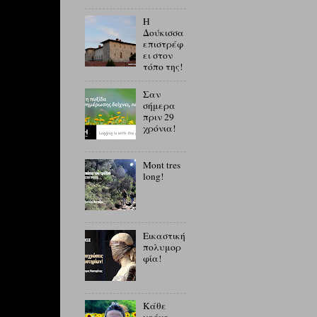
Η
Δούκισσα
επιστρέφ
ει στον
τόπο της!
Σαν
σήμερα
πριν 29
χρόνια!
Mont tres
long!
Εικαστική
πολυμορ
φία!
Κάθε