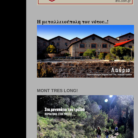
Η μεταλλειούπολη του νότου..!
MONT TRES LONG!