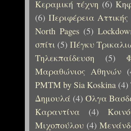
Κεραμική τέχνη
(6)
Κηφ
(6)
Περιφέρεια Αττικής
North Pages
(5)
Lockdow
σπίτι
(5)
Πέγκυ Τρικαλι
Τηλεκπαίδευση
(5)
Μαραθώνιος Αθηνών
(
PMTM by Sia Koskina
(4)
Δημουλά
(4)
Όλγα Βασδ
Καραντίνα
(4)
Κοιν
Μιχοπούλου
(4)
Μενάνδ