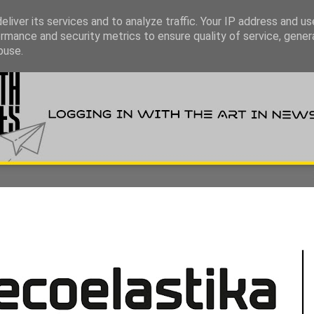
liver its services and to analyze traffic. Your IP address and u
rmance and security metrics to ensure quality of service, gene
buse.