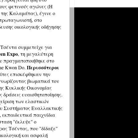
ους φετινούς αγώνες (Η
 της Καλαμάτας), έγινε ο
 πρωταγωνιστή, στο
δευσης οικολογικής οδήγησης
ρα Τσέντα συμμετείχε για
een Expo
, τη μεγαλύτερη
ου πραγματοποιήθηκε στο
Περισσότεροι
ae Kwon Do.
ολίτες επισκέφθηκαν την
, γνωρίζοντας βιωματικά τον
ης Κυκλικής Οικονομίας
ς δράσεις ευαισθητοποίησης.
χείριση των ελαστικών
του Συστήματος Εναλλακτικής
, εκπαιδευτικά παιχνίδια
αση ''έκλεψε'' ο
ς Τσέντας, που ''δίδαξε''
οικολογική και ασφαλή