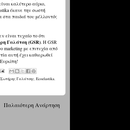
είναι καλύτερο αύριο,
astika έκανε την σωστή
μα στα παιδιά του μέλλοντός
ν είναι τυχαίο το ότι
ρη Γαλάτση (GSR)
. Η GSR
ρονο marketing με επιτυχία από
ετία αυτή έχει καθιερωθεί
 Ευρώπη!
,
Σωτήρης Γαλάτσης
,
Ecoelastika
,
α
Παλαιότερη Ανάρτηση