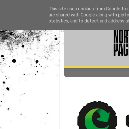
This site uses cookies from Google to de
are shared with Google along with perfo
statistics, and to detect and address a