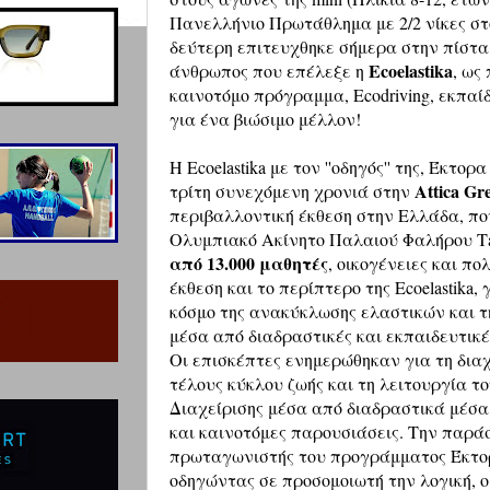
Πανελλήνιο Πρωτάθλημα με 2/2 νίκες στ
δεύτερη επιτευχθηκε σήμερα στην πίστα
Ecoelastika
άνθρωπος που επέλεξε η
, ως
καινοτόμο πρόγραμμα, Ecodriving, εκπαί
για ένα βιώσιμο μέλλον!
Η Ecoelastika με τον ''οδηγός'' της, Έκτο
Attica Gr
τρίτη συνεχόμενη χρονιά στην
περιβαλλοντική έκθεση στην Ελλάδα, π
Ολυμπιακό Ακίνητο Παλαιού Φαλήρου Τ
από 13.000 μαθητές
, οικογένειες και π
έκθεση και το περίπτερο της Ecoelastika
κόσμο της ανακύκλωσης ελαστικών και τ
μέσα από διαδραστικές και εκπαιδευτικέ
Οι επισκέπτες ενημερώθηκαν για τη δια
τέλους κύκλου ζωής και τη λειτουργία 
Διαχείρισης μέσα από διαδραστικά μέσα
και καινοτόμες παρουσιάσεις. Την παράστ
πρωταγωνιστής του προγράμματος Έκτορα
οδηγώντας σε προσομοιωτή την λογική, 