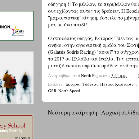
οδήγηση!!! Το μέλλον, το περιβάλλον θα 
συνεχίζοντας αυτές τις δράσεις. Η Ecoel
''μαρκετιστικη'' κίνηση, έστειλε το μήνυ
μας με ένα παιδί!
Ο σπουδαίος οδηγός, Έκτορας Τσέντας, δε
Σωτή
ανήκει στην αγωνιστική ομάδα του
(Galatsis Sotiris Racing) ''ασκεί'' το σύγχ
το 2017 σε Ελλάδα και Ιταλία. Την επτα
μεταξύ των κορυφαίων ομάδων ανά την
Αναρτήθηκε από
North Pages
στις
3:11 μ.μ.
Ετικέτες
Έκτορας Τσέντας
,
Πέτρος Καστορίνης
GSR
,
North Speed
Νεότερη ανάρτηση
Αρχική σελίδ