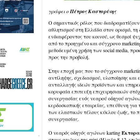
γράφει ο
Πέτρος Καστορίνης
Ο σημαντικός ρόλος που διαδραματίζουν
αθλητισμού στη Ελλάδα στον ορισμό, τη 
ενδιαφέροντος του κοινού, ως θεσμοί ψ
από το προηγμένο και σύγχρονο marketin
μεθοδευμένη χρήση των social media, προ
προς την προβολή.
Στην εποχή μας που το σύγχρονο marketin
αντίληψης, σχεδιασμού, υλοποίησης και 
ανταλλαγής ιδεών προϊόντων και υπηρε
κορυφαία επιτευξη επιχειρησιακών στόχ
συνεργασίας ενός νεαρού οδηγού αγώνων 
κερδοσκοπικής εταιρείας, υπεύθυνη για τ
των ελαστικών τέλους κύκλου ζωής, το
συνεργασίας.
Έκτορα
Ο νεαρός οδηγός αγώνων karting
στους αγώνες της mini (Ηλικία 8-12, ετών