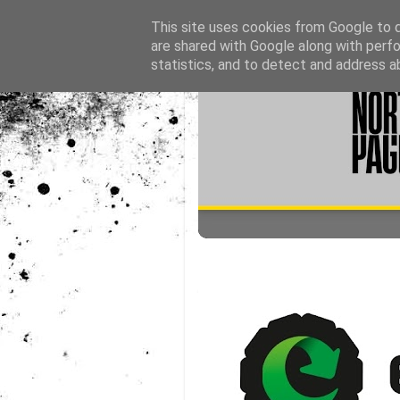
This site uses cookies from Google to de
are shared with Google along with perfo
statistics, and to detect and address a