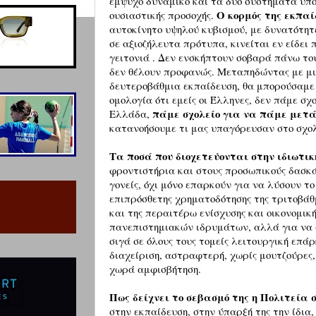
έμψυχο δυναμικό και τα δύο συστήματα υπ
Ο κορμός της εκπαί
ουσιαστικής προσοχής.
αυτοκίνητο υψηλού κυβισμού, με δυνατότη
σε αξιοζήλευτα πρότυπα, κινείται εν είδει 
γειτονιά . Δεν ενσκήπτουν σοβαρά πάνω του
δεν θέλουν προφανώς. Μεταπηδώντας με μι
δευτεροβάθμια εκπαίδευση, θα μπορούσαμε
ομολογία ότι εμείς οι Έλληνες, δεν πάμε σχ
πάμε σχολείο για να πάμε μετά
Ελλάδα,
κατανοήσουμε τι μας υπαγόρευσαν στο σχολ
Τα ποσά που διοχετεύονται στην ιδιωτικ
φροντιστήρια και στους προσωπικούς δασκά
γονείς, όχι μόνο επαρκούν για να λύσουν το
επιπρόσθετης χρηματοδότησης της τριτοβάθ
και της περαιτέρω ενίσχυσης και οικονομικ
πανεπιστημιακών ιδρυμάτων, αλλά για να 
σιγά σε όλους τους τομείς λειτουργική επά
διαχείριση, αστραφτερή, χωρίς μουτζούρες, 
χωρά αμφισβήτηση.
Πως δείχνει το σεβασμό της η Πολιτεία 
στην εκπαίδευση, στην ύπαρξή της την ίδια,