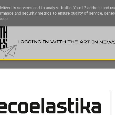
liver its services and to analyze traffic. Your IP address and u
rmance and security metrics to ensure quality of service, gene
buse.