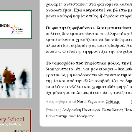
χαλαρές αντιστάσεις στα φαινόμενα καταπ
Έχω κουραστεί να βλέπω μ
αναρωτιέμαι.
μένει καθαρή καμία σπιθαμή δημόσια επιφά
Οι φοιτητές φοβούνται, δεν εμπιστεύοντ
πολίτες δεν εμπιστεύονται το ελληνικό κρά
εμπιστεύονται χρειάζεται να δουν δείγματ
αξιοπιστίας, σοβαρότητας και σεβασμού. Αυ
ιδιώτης. Ο ιδιώτης τη φροντίζει την επιχείρ
Το νομοσχέδιο που ψηφίστηκε μόλις, την
διακηρύττεται ότι ναι μεν εισάγει – θεσμοθ
κρατικών, μη κερδοσκοπικών πανεπιστημι
τη μία και από την άλλη αναβαθμίζει το δη
επιπλέον κονδύλια και χρηματοδότηση γι’ α
όχι μόνο για το Δημοκρίτειο, όπως τονίζετ
Αναρτήθηκε από
North Pages
στις
2:46 μ.μ.
Ετικέτες
Ανδρονίκη Παντιώρα
,
Εκπαίδευση Παι
Πανεπιστημιακά Ιδρύματα