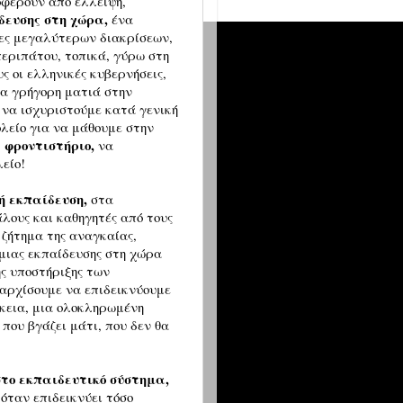
οφέρουν από έλλειψη,
δευσης στη χώρα,
ένα
τες μεγαλύτερων διακρίσεων,
περιπάτου, τοπικά, γύρω στη
ς οι ελληνικές κυβερνήσεις,
α γρήγορη ματιά στην
 να ισχυριστούμε κατά γενική
ολείο για να μάθουμε στην
 φροντιστήριο,
να
είο!
ή εκπαίδευση,
στα
λους και καθηγητές από τους
 ζήτημα της αναγκαίας,
μιας εκπαίδευσης στη χώρα
ής υποστήριξης των
αρχίσουμε να επιδεικνύουμε
ρκεια, μια ολοκληρωμένη
που βγάζει μάτι, που δεν θα
στο εκπαιδευτικό σύστημα,
 όταν επιδεικνύει τόσο