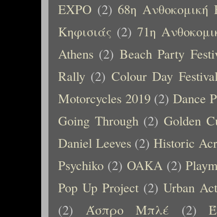
EXPO
(2)
68η Ανθοκομική 
Κηφισιάς
(2)
71η Ανθοκομι
Athens
(2)
Beach Party Festi
Rally
(2)
Colour Day Festiva
Motorcycles 2019
(2)
Dance P
Going Through
(2)
Golden C
Daniel Leeves
(2)
Historic Ac
Psychiko
(2)
OAKA
(2)
Playm
Pop Up Project
(2)
Urban Ac
(2)
Άσπρο Μπλέ
(2)
Έ