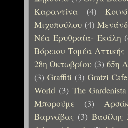
Καραντίνα
(4)
Κοιν
Μιχοπούλου
(4)
Μενάνδ
Νέα Ερυθραία- Εκάλη
(
Βόρειου Τομέα Αττικής
28η Οκτωβρίου
(3)
65η Α
(3)
Graffiti
(3)
Gratzi Cafe
World
(3)
The Gardenista
Μπορούμε
(3)
Αρσάκ
Βαρνάβας
(3)
Βασίλης 