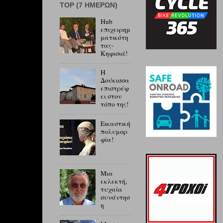
ΤOP (7 ΗΜΕΡΏΝ)
Hub
επιχειρημ
ματικότη
τας-
Κηφισιά!
Η
Δούκισσα
επιστρέφ
ει στον
τόπο της!
Εικαστική
πολυμορ
φία!
Μια
εκλεκτή,
τυχαία
συνάντησ
η