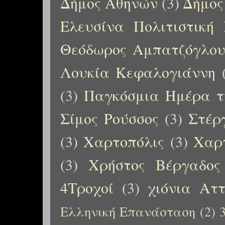
Δήμος Αθηνών
(3)
Δήμος
Ελευσίνα Πολιτιστική
Θεόδωρος Αμπατζόγλο
Λουκία Κεφαλογιάννη
(3)
Παγκόσμια Ημέρα τ
Σίμος Ρούσσος
(3)
Στέρ
(3)
Χαρτοπόλις
(3)
Χαρτ
(3)
Χρήστος Βέργαδος
4Τροχοί
(3)
χιόνια Αττ
Ελληνική Επανάσταση
(2)