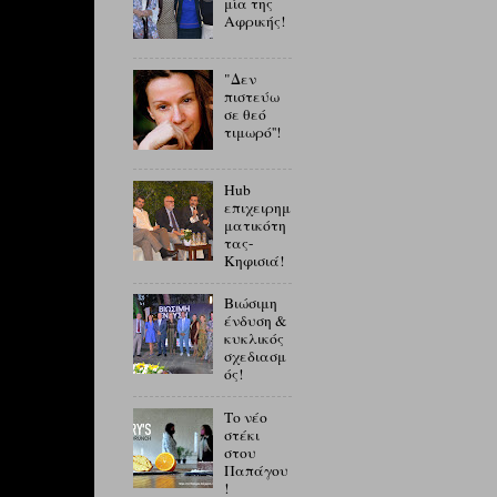
μία της
Αφρικής!
"Δεν
πιστεύω
σε θεό
τιμωρό''!
Hub
επιχειρημ
ματικότη
τας-
Κηφισιά!
Βιώσιμη
ένδυση &
κυκλικός
σχεδιασμ
ός!
Το νέο
στέκι
στου
Παπάγου
!