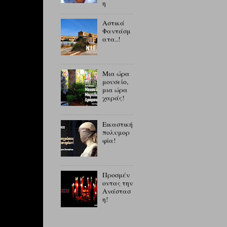
η
Αστικά
Φαντάσμ
ατα..!
Μια ώρα
μουσείο,
μια ώρα
χαράς!
Εικαστική
πολυμορ
φία!
Προσμέν
οντας την
Ανάστασ
η!