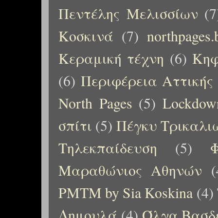
Πεντέλης Μελισσίων
(7
Κοσκινά
(7)
northpages.
Κεραμική τέχνη
(6)
Κηφ
(6)
Περιφέρεια Αττικής
North Pages
(5)
Lockdow
σπίτι
(5)
Πέγκυ Τρικαλι
Τηλεκπαίδευση
(5)
Μαραθώνιος Αθηνών
(
PMTM by Sia Koskina
(4)
Δημουλά
(4)
Όλγα Βασδ