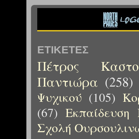
ΕΤΙΚΈΤΕΣ
Πέτρος Καστορ
Παντιώρα
(258)
Ψυχικού
(105)
Κο
(67)
Εκπαίδευση 
Σχολή Ουρσουλιν