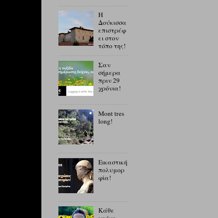
Η
Δούκισσα
επιστρέφ
ει στον
τόπο της!
Σαν
σήμερα
πριν 29
χρόνια!
Mont tres
long!
Εικαστική
πολυμορ
φία!
Κάθε