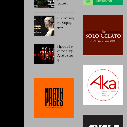
χαράς!
Εικαστική
πολυμορ
φία!
Προσμέν
οντας την
Ανάστασ
η!