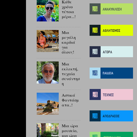
Κάθε
χρόνο
τέτοια
μέρα...!
Μια
μεγάλη
καρδιά
για
όλους!
Μια
εκλεκτή,
τυχαία
συνάντησ
η
Αστικά
Φαντάσμ
ατα..!
Μια ώρα
μουσείο,
μια ώρα