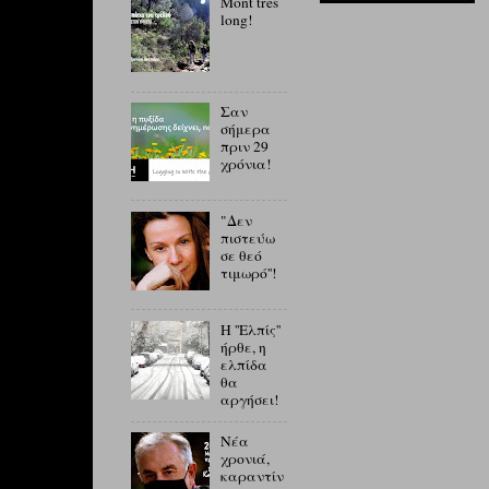
Mont tres
long!
Σαν
σήμερα
πριν 29
χρόνια!
"Δεν
πιστεύω
σε θεό
τιμωρό''!
Η ''Ελπίς''
ήρθε, η
ελπίδα
θα
αργήσει!
Νέα
χρονιά,
καραντίν