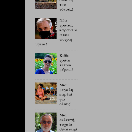
του
νότου..!
Νέα
χρονιά,
καραντίν
α και
ψυχική
υγεία!
Κάθε
χρόνο
τέτοια
μέρα...!
Μια
μεγάλη
καρδιά
για
όλους!
Μια
εκλεκτή,
τυχαία
συνάντησ