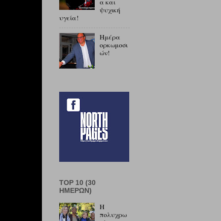
α και
ψυχική
υγεία!
Ημέρα
ορκωμοσι
ών!
TOP 10 (30
ΗΜΕΡΏΝ)
Η
πολυχρω