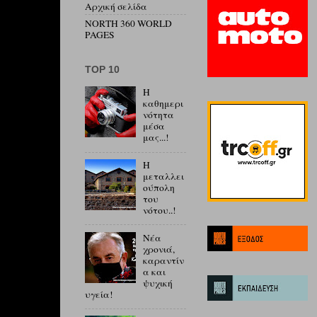
Αρχική σελίδα
NORTH 360 WORLD
PAGES
ΤΟP 10
Η
καθημερι
νότητα
μέσα
μας...!
Η
μεταλλει
ούπολη
του
νότου..!
Νέα
χρονιά,
καραντίν
α και
ψυχική
υγεία!