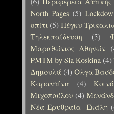
(6)
Περιφέρεια Αττικής
North Pages
(5)
Lockdow
σπίτι
(5)
Πέγκυ Τρικαλι
Τηλεκπαίδευση
(5)
Μαραθώνιος Αθηνών
(
PMTM by Sia Koskina
(4)
Δημουλά
(4)
Όλγα Βασδ
Καραντίνα
(4)
Κοιν
Μιχοπούλου
(4)
Μενάνδ
Νέα Ερυθραία- Εκάλη
(