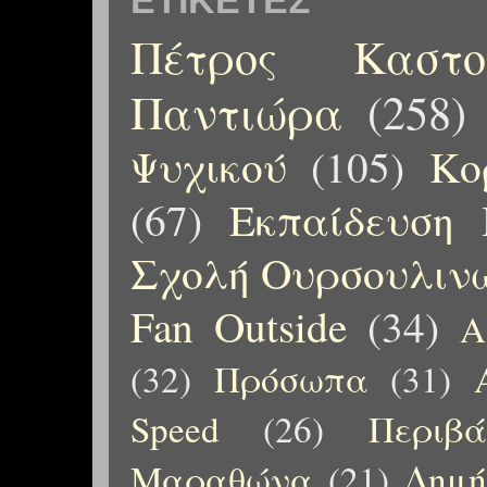
ΕΤΙΚΈΤΕΣ
Πέτρος Καστορ
Παντιώρα
(258)
Ψυχικού
(105)
Κο
(67)
Εκπαίδευση 
Σχολή Ουρσουλιν
Fan Outside
(34)
Α
(32)
Πρόσωπα
(31)
Speed
(26)
Περιβ
Μαραθώνα
(21)
Δημή