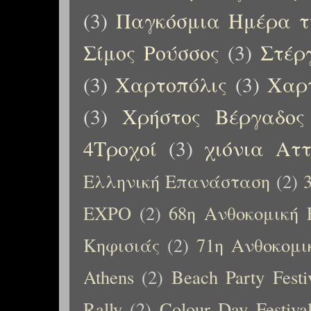
(3)
Παγκόσμια Ημέρα τ
Σίμος Ρούσσος
(3)
Στέρ
(3)
Χαρτοπόλις
(3)
Χαρτ
(3)
Χρήστος Βέργαδος
4Τροχοί
(3)
χιόνια Αττ
Ελληνική Επανάσταση
(2)
EXPO
(2)
68η Ανθοκομική 
Κηφισιάς
(2)
71η Ανθοκομι
Athens
(2)
Beach Party Festi
Rally
(2)
Colour Day Festiva