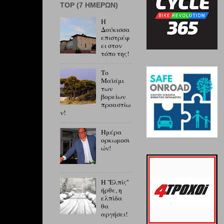
ΤOP (7 ΗΜΕΡΏΝ)
Η
Δούκισσα
επιστρέφ
ει στον
τόπο της!
Το
Μαϊάμι
των
βορείων
προαστίω
ν!
Ημέρα
ορκωμοσι
ών!
Η ''Ελπίς''
ήρθε, η
ελπίδα
θα
αργήσει!