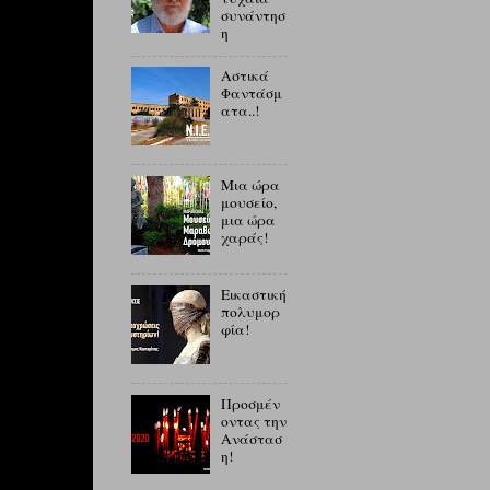
συνάντησ
η
Αστικά
Φαντάσμ
ατα..!
Μια ώρα
μουσείο,
μια ώρα
χαράς!
Εικαστική
πολυμορ
φία!
Προσμέν
οντας την
Ανάστασ
η!