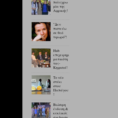
πολυχρω
μία της
Αφρικής!
"Δεν
πιστεύω
σε θεό
τιμωρό''!
Hub
επιχειρημ
ματικότη
τας-
Κηφισιά!
Το νέο
στέκι
στου
Παπάγου
!
Βιώσιμη
ένδυση &
κυκλικός
σχεδιασμ