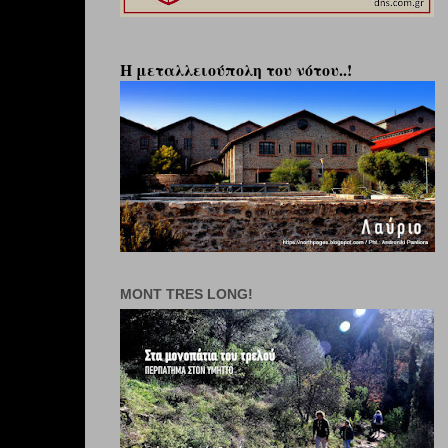
Η μεταλλειούπολη του νότου..!
MONT TRES LONG!