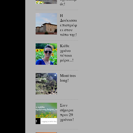
ός!
Η
Δούκισσα
επιστρέφ
ει στον
τόπο της!
Κάθε
χρόνο
τέτοια
μέρα...!
Mont tres
long!
Σαν
σήμερα
πριν 29
χρόνια!