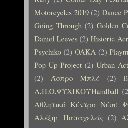
Motorcycles 2019
(2)
Dance P
Going Through
(2)
Golden C
Daniel Leeves
(2)
Historic Ac
Psychiko
(2)
OAKA
(2)
Playm
Pop Up Project
(2)
Urban Ac
(2)
Άσπρο Μπλέ
(2)
Έ
Α.Π.Ο.ΨΥΧΙΚΟΥHandball
(
Αθλητικό Κέντρο Νέου Ψ
Αλέξης Παπαχελάς
(2)
Α