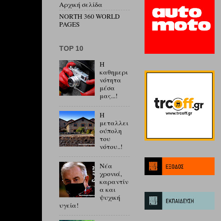
Αρχική σελίδα
NORTH 360 WORLD
PAGES
ΤΟP 10
Η
καθημερι
νότητα
μέσα
μας...!
Η
μεταλλει
ούπολη
του
νότου..!
Νέα
χρονιά,
καραντίν
α και
ψυχική
υγεία!