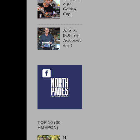
α με
Golden
Cup!
Από τα
βάθη της
Λαυρεωτ
ικής!
TOP 10 (30
ΗΜΕΡΏΝ)
Η