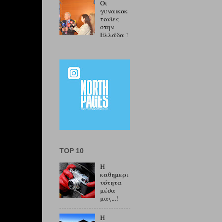
Οι
γυναικοκ
τονίες
στην
Ελλάδα !
TOP 10
Η
καθημερι
νότητα
μέσα
μας...!
Η