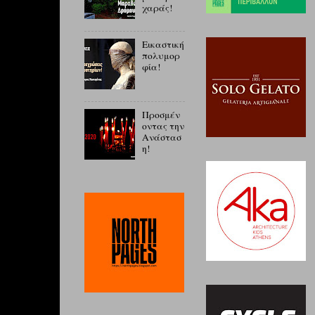
χαράς!
Εικαστική
πολυμορ
φία!
Προσμέν
οντας την
Ανάστασ
η!