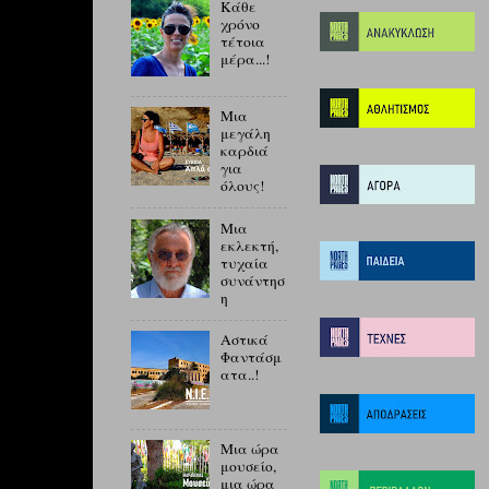
Κάθε
χρόνο
τέτοια
μέρα...!
Μια
μεγάλη
καρδιά
για
όλους!
Μια
εκλεκτή,
τυχαία
συνάντησ
η
Αστικά
Φαντάσμ
ατα..!
Μια ώρα
μουσείο,
μια ώρα