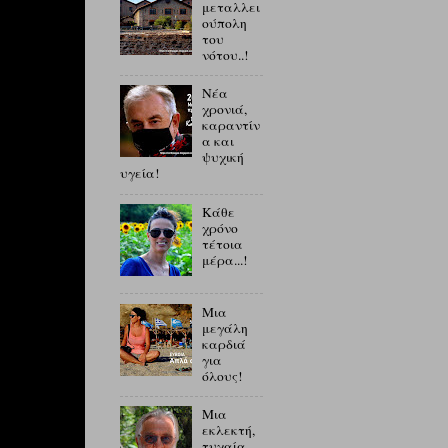
μεταλλει
ούπολη
του
νότου..!
Νέα
χρονιά,
καραντίν
α και
ψυχική
υγεία!
Κάθε
χρόνο
τέτοια
μέρα...!
Μια
μεγάλη
καρδιά
για
όλους!
Μια
εκλεκτή,
τυχαία