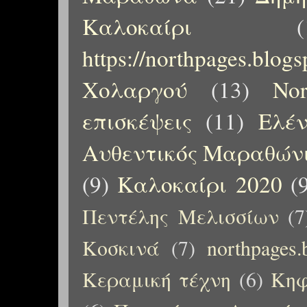
Καλοκαίρι
(
https://northpages.blog
Χολαργού
(13)
No
επισκέψεις
(11)
Ελέ
Αυθεντικός Μαραθώνι
(9)
Καλοκαίρι 2020
(
Πεντέλης Μελισσίων
(7
Κοσκινά
(7)
northpages.
Κεραμική τέχνη
(6)
Κηφ