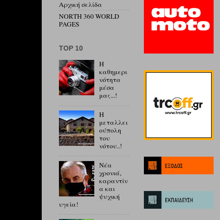
Αρχική σελίδα
NORTH 360 WORLD
PAGES
ΤΟP 10
Η
καθημερι
νότητα
μέσα
μας...!
Η
μεταλλει
ούπολη
του
νότου..!
Νέα
χρονιά,
καραντίν
α και
ψυχική
υγεία!