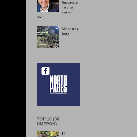
δικαιώνε
ται το
κοινό
σας!
Mont tres
long!
TOP 10 (30
ΗΜΕΡΏΝ)
Η