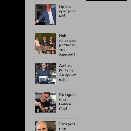
Ημέρα
ορκωμοσι
ών!
Hub
επιχειρημ
ματικότη
τας-
Κηφισιά!
Από τα
βάθη της
Λαυρεωτ
ικής!
Καλημέρ
α με
Golden
Cup!
Συνεχίστ
ε να