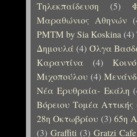
Τηλεκπαίδευση
(5)
Μαραθώνιος Αθηνών
(
PMTM by Sia Koskina
(4)
Δημουλά
(4)
Όλγα Βασδ
Καραντίνα
(4)
Κοιν
Μιχοπούλου
(4)
Μενάνδ
Νέα Ερυθραία- Εκάλη
(
Βόρειου Τομέα Αττικής
28η Οκτωβρίου
(3)
65η Α
(3)
Graffiti
(3)
Gratzi Cafe