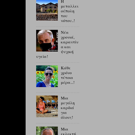
Η
μεταλλει
ούπολη
του
νότου..!
Νέα
χρονιά,
καραντίν
α και
ψυχική
υγεία!
Κάθε
χρόνο
τέτοια
μέρα...!
Μια
μεγάλη
καρδιά
για
όλους!
Μια
εκλεκτή,