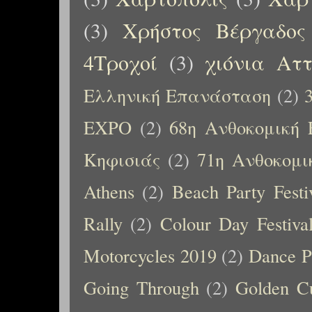
(3)
Χρήστος Βέργαδος
4Τροχοί
(3)
χιόνια Αττ
Ελληνική Επανάσταση
(2)
EXPO
(2)
68η Ανθοκομική 
Κηφισιάς
(2)
71η Ανθοκομι
Athens
(2)
Beach Party Festi
Rally
(2)
Colour Day Festiva
Motorcycles 2019
(2)
Dance P
Going Through
(2)
Golden C