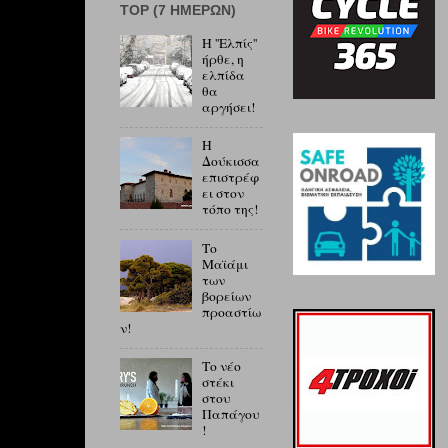
ΤOP (7 ΗΜΕΡΏΝ)
Η ''Ελπίς''
ήρθε, η
ελπίδα
θα
αργήσει!
Η
Δούκισσα
επιστρέφ
ει στον
τόπο της!
Το
Μαϊάμι
των
βορείων
προαστίω
ν!
Το νέο
στέκι
στου
Παπάγου
!