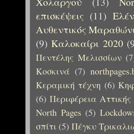
Χολαργού
(13)
No
επισκέψεις
(11)
Ελέ
Αυθεντικός Μαραθώνι
(9)
Καλοκαίρι 2020
(
Πεντέλης Μελισσίων
(7
Κοσκινά
(7)
northpages.
Κεραμική τέχνη
(6)
Κηφ
(6)
Περιφέρεια Αττικής
North Pages
(5)
Lockdow
σπίτι
(5)
Πέγκυ Τρικαλι