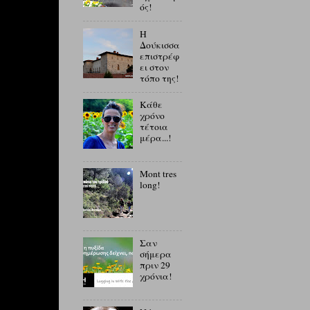
ός!
Η
Δούκισσα
επιστρέφ
ει στον
τόπο της!
Κάθε
χρόνο
τέτοια
μέρα...!
Mont tres
long!
Σαν
σήμερα
πριν 29
χρόνια!