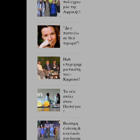
πολυχρω
μία της
Αφρικής!
"Δεν
πιστεύω
σε θεό
τιμωρό''!
Hub
επιχειρημ
ματικότη
τας-
Κηφισιά!
Το νέο
στέκι
στου
Παπάγου
!
Βιώσιμη
ένδυση &
κυκλικός
σχεδιασμ