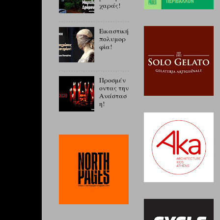
χαράς!
Εικαστική
πολυμορ
φία!
Προσμέν
οντας την
Ανάστασ
η!