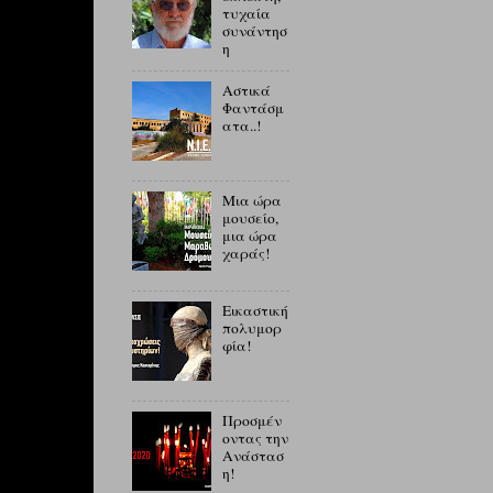
τυχαία
συνάντησ
η
Αστικά
Φαντάσμ
ατα..!
Μια ώρα
μουσείο,
μια ώρα
χαράς!
Εικαστική
πολυμορ
φία!
Προσμέν
οντας την
Ανάστασ
η!