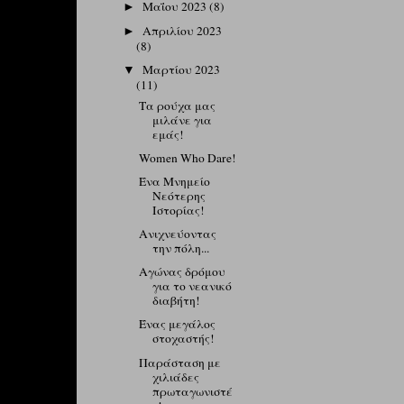
Μαΐου 2023
(8)
►
Απριλίου 2023
►
(8)
Μαρτίου 2023
▼
(11)
Τα ρούχα μας
μιλάνε για
εμάς!
Women Who Dare!
Ένα Μνημείο
Νεότερης
Ιστορίας!
Ανιχνεύοντας
την πόλη...
Αγώνας δρόμου
για το νεανικό
διαβήτη!
Ένας μεγάλος
στοχαστής!
Παράσταση με
χιλιάδες
πρωταγωνιστέ