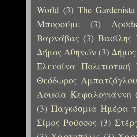
World
(3)
The Gardenista
Μπορούμε
(3)
Αρσάκ
Βαρνάβας
(3)
Βασίλης 
Δήμος Αθηνών
(3)
Δήμος
Ελευσίνα Πολιτιστική
Θεόδωρος Αμπατζόγλο
Λουκία Κεφαλογιάννη
(3)
Παγκόσμια Ημέρα τ
Σίμος Ρούσσος
(3)
Στέρ
(3)
Χαρτοπόλις
(3)
Χαρτ