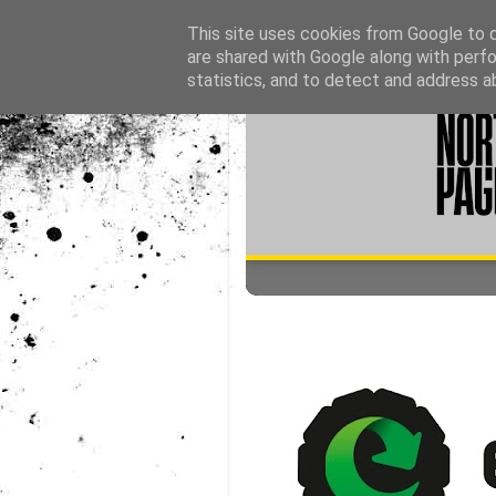
This site uses cookies from Google to de
are shared with Google along with perfo
statistics, and to detect and address a