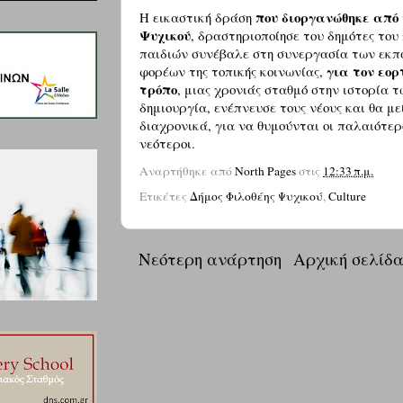
που διοργανώθηκε από
Η εικαστική δράση
Ψυχικού
, δραστηριοποίησε του δημότες του
παιδιών συνέβαλε στη συνεργασία των εκπ
για τον εο
φορέων της τοπικής κοινωνίας,
τρόπο
, μιας χρονιάς σταθμό στην ιστορία τ
δημιουργία, ενέπνευσε τους νέους και θα μ
διαχρονικά, για να θυμούνται οι παλαιότερο
νεότεροι.
Αναρτήθηκε από
North Pages
στις
12:33 π.μ.
Ετικέτες
Δήμος Φιλοθέης Ψυχικού
,
Culture
Νεότερη ανάρτηση
Αρχική σελίδ