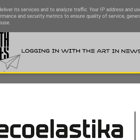
liver its services and to analyze traffic. Your IP address and u
rmance and security metrics to ensure quality of service, gene
buse.