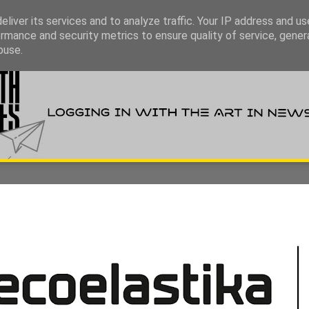
liver its services and to analyze traffic. Your IP address and u
rmance and security metrics to ensure quality of service, gene
buse.