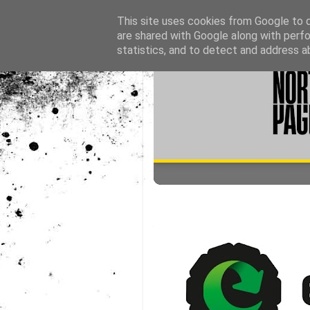
This site uses cookies from Google to de
are shared with Google along with perfo
statistics, and to detect and address a