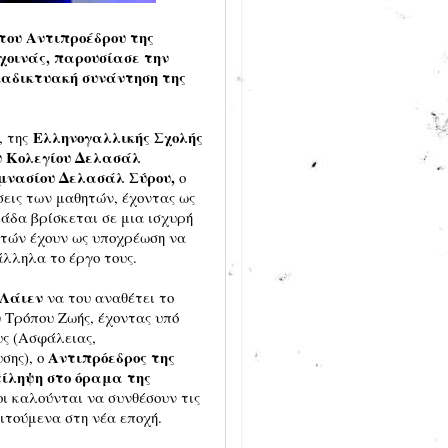
του Αντιπροέδρου της
χοινάς, παρουσίασε την
διαδικτυακή συνάντηση της
Ελληνογαλλικής Σχολής
, της
ου Κολεγίου Δελασάλ
μνασίου Δελασάλ Σύρου,
ο
εις των μαθητών, έχοντας ως
λάδα βρίσκεται σε μια ισχυρή
ατών έχουν ως υποχρέωση να
λληλα το έργο τους.
 Λάιεν
να του αναθέτει το
Τρόπου Ζωής, έχοντας υπό
υς (Ασφάλειας,
Αντιπρόεδρος της
σης), ο
τίληψη στο όραμα της
ίοι καλούνται να συνθέσουν τις
ιτούμενα στη νέα εποχή.