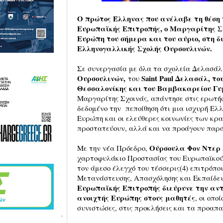
Ο πρώτος Έλληνας που ανέλαβε τη θέση 
Ευρωπαϊκής Επιτροπής, ο Μαργαρίτης Σ
Ευρώπη του σήμερα και του αύριο, στη 
Ελληνογαλλικής Σχολής Ουρσουλινών.
Σε συνεργασία με όλα τα σχολεία Δελασάλ
Ουρσουλινών,
Saint Paul Δελασάλ, τ
του
Θεσσαλονίκης και του Βαμβακαρείου Γυ
Μαργαρίτης Σχοινάς, απάντησε στις ερωτήσ
δεδομένο την πεποίθηση ότι μια ισχυρή Ελ
Ευρώπη και οι ελεύθερες κοινωνίες των κρ
προστατεύουν, αλλά και να προάγουν παρά
Ούρσουλα Φον Ντερ
Με την νέα Πρόεδρο,
χαρτοφυλάκιο Προστασίας του Ευρωπαϊκού 
τον άμεσο έλεγχό του τέσσερις(4) επιτρόπο
Μετανάστευσης, Απασχόλησης και Εκπαίδευ
Ευρωπαϊκής Επιτροπής διεύρυνε την αν
ανοιχτής Ευρώπης στους μαθητές
, οι οπο
συνιστώσες, στις προκλήσεις και τα προαπα