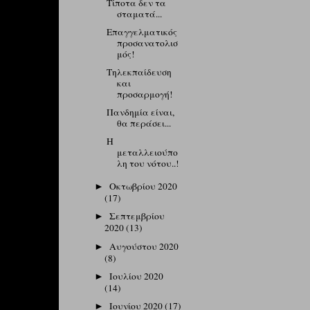
Τίποτα δεν τα
σταματά...
Επαγγελματικός
προσανατολισ
μός!
Τηλεκπαίδευση
και
προσαρμογή!
Πανδημία είναι,
θα περάσει...
Η
μεταλλειούπο
λη του νότου..!
Οκτωβρίου 2020
►
(17)
Σεπτεμβρίου
►
2020
(13)
Αυγούστου 2020
►
(8)
Ιουλίου 2020
►
(14)
Ιουνίου 2020
(17)
►