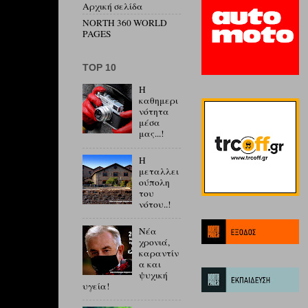
Αρχική σελίδα
NORTH 360 WORLD
PAGES
ΤΟP 10
Η
καθημερι
νότητα
μέσα
μας...!
Η
μεταλλει
ούπολη
του
νότου..!
Νέα
χρονιά,
καραντίν
α και
ψυχική
υγεία!