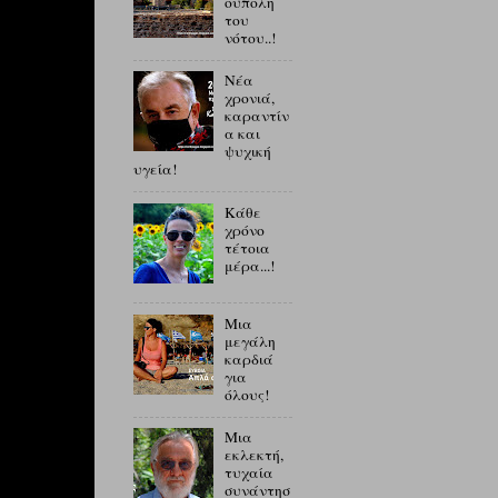
ούπολη
του
νότου..!
Νέα
χρονιά,
καραντίν
α και
ψυχική
υγεία!
Κάθε
χρόνο
τέτοια
μέρα...!
Μια
μεγάλη
καρδιά
για
όλους!
Μια
εκλεκτή,
τυχαία
συνάντησ