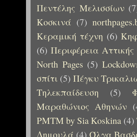
Πεντέλης Μελισσίων
(7
Κοσκινά
(7)
northpages.
Κεραμική τέχνη
(6)
Κηφ
(6)
Περιφέρεια Αττικής
North Pages
(5)
Lockdow
σπίτι
(5)
Πέγκυ Τρικαλι
Τηλεκπαίδευση
(5)
Μαραθώνιος Αθηνών
(
PMTM by Sia Koskina
(4)
Δημουλά
(4)
Όλγα Βασδ