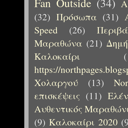
Fan Outside
(34)
Α
(32)
Πρόσωπα
(31)
Speed
(26)
Περιβ
Μαραθώνα
(21)
Δημή
Καλοκαίρι
(
https://northpages.blog
Χολαργού
(13)
No
επισκέψεις
(11)
Ελέ
Αυθεντικός Μαραθώνι
(9)
Καλοκαίρι 2020
(