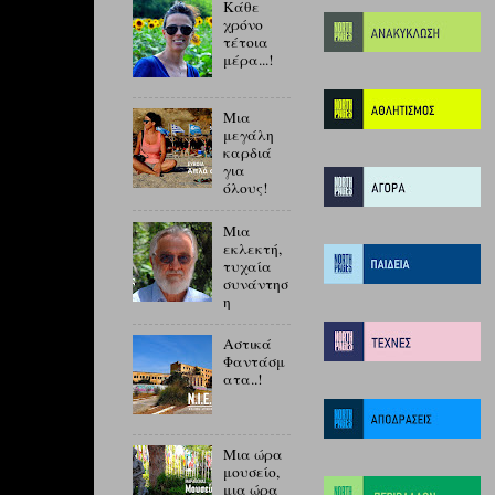
Κάθε
χρόνο
τέτοια
μέρα...!
Μια
μεγάλη
καρδιά
για
όλους!
Μια
εκλεκτή,
τυχαία
συνάντησ
η
Αστικά
Φαντάσμ
ατα..!
Μια ώρα
μουσείο,
μια ώρα