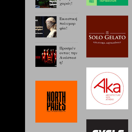
χαράς!
Εικαστική
πολυμορ
φία!
Προσμέν
οντας την
Ανάστασ
η!