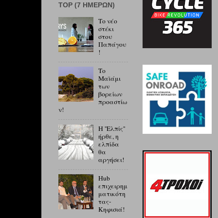
ΤOP (7 ΗΜΕΡΏΝ)
Το νέο
στέκι
στου
Παπάγου
!
Το
Μαϊάμι
των
βορείων
προαστίω
ν!
Η ''Ελπίς''
ήρθε, η
ελπίδα
θα
αργήσει!
Hub
επιχειρημ
ματικότη
τας-
Κηφισιά!