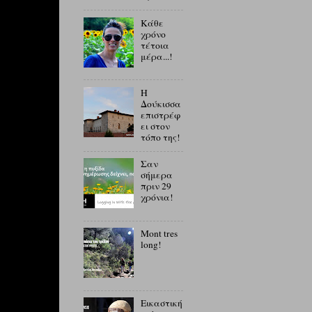
Κάθε
χρόνο
τέτοια
μέρα...!
Η
Δούκισσα
επιστρέφ
ει στον
τόπο της!
Σαν
σήμερα
πριν 29
χρόνια!
Mont tres
long!
Εικαστική