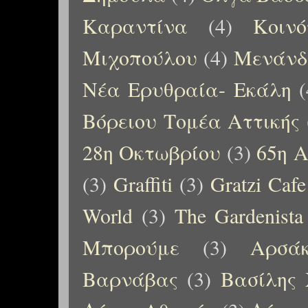
Καραντίνα
(4)
Κοιν
Μιχοπούλου
(4)
Μενάνδ
Νέα Ερυθραία- Εκάλη
(
Βόρειου Τομέα Αττικής
28η Οκτωβρίου
(3)
65η Α
(3)
Graffiti
(3)
Gratzi Cafe
World
(3)
The Gardenista
Μπορούμε
(3)
Αρσάκ
Βαρνάβας
(3)
Βασίλης 