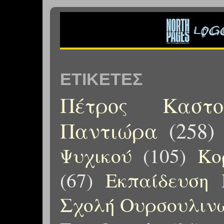
ΕΤΙΚΈΤΕΣ
Πέτρος Καστορ
Παντιώρα
(258)
Ψυχικού
(105)
Κο
(67)
Εκπαίδευση 
Σχολή Ουρσουλιν