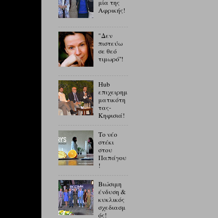
μία της
Αφρικής!
"Δεν
πιστεύω
σε θεό
τιμωρό''!
Hub
επιχειρημ
ματικότη
τας-
Κηφισιά!
Το νέο
στέκι
στου
Παπάγου
!
Βιώσιμη
ένδυση &
κυκλικός
σχεδιασμ
ός!