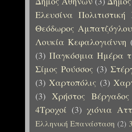
Δήμος Αθηνών
(3)
Δήμος
Ελευσίνα Πολιτιστική
Θεόδωρος Αμπατζόγλο
Λουκία Κεφαλογιάννη
(3)
Παγκόσμια Ημέρα τ
Σίμος Ρούσσος
(3)
Στέρ
(3)
Χαρτοπόλις
(3)
Χαρτ
(3)
Χρήστος Βέργαδος
4Τροχοί
(3)
χιόνια Αττ
Ελληνική Επανάσταση
(2)