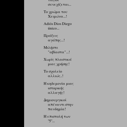
συνεχίζεται...
Το χρώμα του
Χειμώνα...!
Adiós Dios Diego
único...
Πράξεις
αγάπης...!
Μιλήστε
"αβίαστα"...!
Χωρίς πλαστικά
μιας χρήσης!
Το σχολείο
αλλιώς..!
Η κηδεμονία μιας
ιστορικής
αλλαγής!
Δημιουργικοί
απέναντι στην
πανδημία!
Η επιστολή των
''5''...