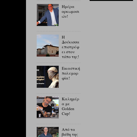
Ημέρα
ορκωμοσι
ών!
Η
Δούκισσα
επιστρέφ
ει στον
τόπο της!
Εικαστική
πολυμορ
φία!
Καλημέρ
α με
Golden
Cup!
Από τα
βάθη της