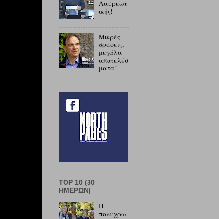
Λαυρεωτ
ικής!
Μικρές
δράσεις,
μεγάλα
αποτελέσ
ματα!
TOP 10 (30
ΗΜΕΡΏΝ)
Η
πολυχρω