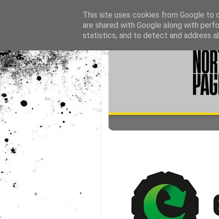
This site uses cookies from Google to de
are shared with Google along with perfo
statistics, and to detect and address a