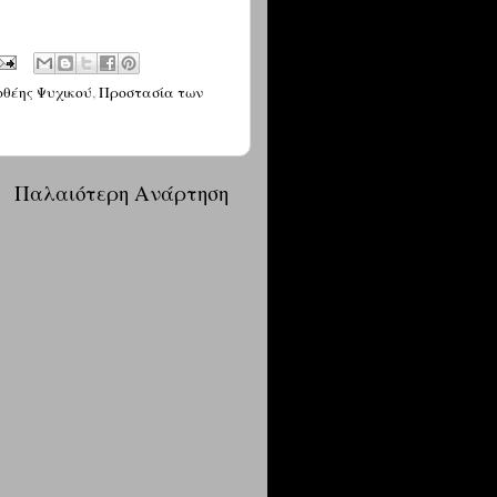
οθέης Ψυχικού
,
Προστασία των
α
Παλαιότερη Ανάρτηση