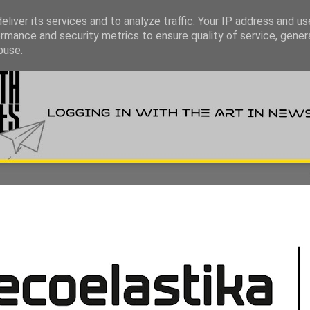
liver its services and to analyze traffic. Your IP address and u
rmance and security metrics to ensure quality of service, gene
buse.