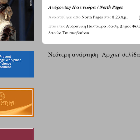
Ανδρονίκη Παντιώρα / North Pages
Αναρτήθηκε από
North Pages
στις
8:23 π.μ.
Ετικέτες
Ανδρονίκη Παντιώρα
,
δάση
,
Δήμος Φιλ
δασών
,
Τουρκοβούνια
Νεότερη ανάρτηση
Αρχική σελίδ