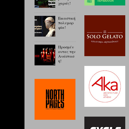
χαράς!
Εικαστική
πολυμορ
φία!
Προσμέν
οντας την
Ανάστασ
η!