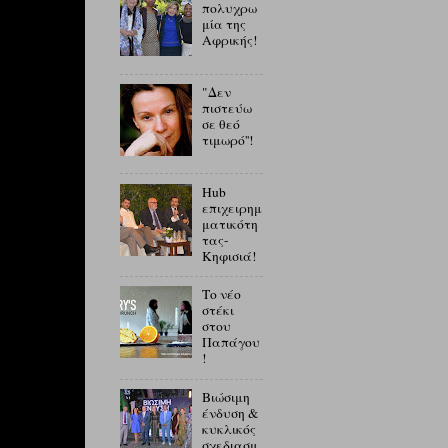
πολυχρω
μία της
Αφρικής!
"Δεν
πιστεύω
σε θεό
τιμωρό''!
Hub
επιχειρημ
ματικότη
τας-
Κηφισιά!
Το νέο
στέκι
στου
Παπάγου
!
Βιώσιμη
ένδυση &
κυκλικός
σχεδιασμ