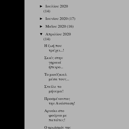
Ιουλίου 2020
►
(14)
Ιουνίου 2020
(17)
►
Μαΐου 2020
(16)
►
Απριλίου 2020
▼
(14)
Η ζωή που
τρέχει...!
Σκιές στην
γηραιά
ήπειρο...
Το μιούζικαλ
μέσα τους...
Στείλε το
μήνυμα!
Προσμένοντας
την Ανάσταση!
Αρνάκι στο
φούρνο με
πατάτες!
Ο ηρωϊσμός της