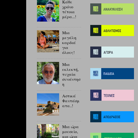
Κάθε
χρόνο
τέτοια
μέρα...!
Μια
μεγάλη
καρδιά
για
όλους!
Μια
εκλεκτή,
τυχαία
συνάντησ
η
Αστικά
Φαντάσμ
ατα..!
Μια ώρα
μουσείο,
μια ώρα