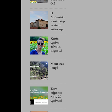
ός!
Η
Δούκισσα
επιστρέφ
ει στον
τόπο της!
Κάθε
χρόνο
τέτοια
μέρα...!
Mont tres
long!
Σαν
σήμερα
πριν 29
χρόνια!