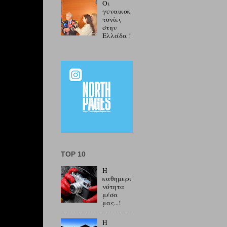
Οι
γυναικοκ
τονίες
στην
Ελλάδα !
TOP 10
Η
καθημερι
νότητα
μέσα
μας...!
Η