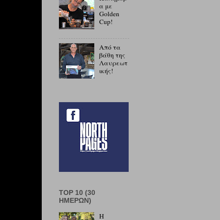
α με
Golden
Cup!
Από τα
βάθη της
Λαυρεωτ
ικής!
TOP 10 (30
ΗΜΕΡΏΝ)
Η