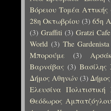
Βόρειου Τομέα Αττικής
28η Οκτωβρίου
(3)
65η Α
(3)
Graffiti
(3)
Gratzi Cafe
World
(3)
The Gardenista
Μπορούμε
(3)
Αρσάκ
Βαρνάβας
(3)
Βασίλης 
Δήμος Αθηνών
(3)
Δήμος
Ελευσίνα Πολιτιστική
Θεόδωρος Αμπατζόγλο