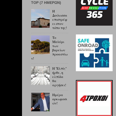
ΤOP (7 ΗΜΕΡΏΝ)
Η
Δούκισσα
επιστρέφ
ει στον
τόπο της!
Το
Μαϊάμι
των
βορείων
προαστίω
ν!
Η ''Ελπίς''
ήρθε, η
ελπίδα
θα
αργήσει!
Ημέρα
ορκωμοσι
ών!