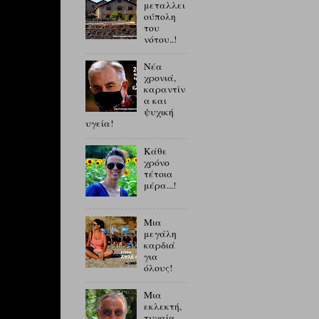
μεταλλει
ούπολη
του
νότου..!
Νέα
χρονιά,
καραντίν
α και
ψυχική
υγεία!
Κάθε
χρόνο
τέτοια
μέρα...!
Μια
μεγάλη
καρδιά
για
όλους!
Μια
εκλεκτή,
τυχαία