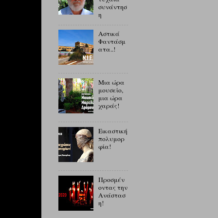
συνάντησ
η
Αστικά
Φαντάσμ
ατα..!
Μια ώρα
μουσείο,
μια ώρα
χαράς!
Εικαστική
πολυμορ
φία!
Προσμέν
οντας την
Ανάστασ
η!