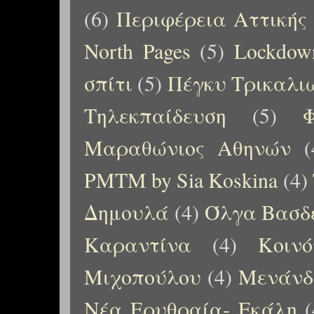
(6)
Περιφέρεια Αττικής
North Pages
(5)
Lockdow
σπίτι
(5)
Πέγκυ Τρικαλι
Τηλεκπαίδευση
(5)
Μαραθώνιος Αθηνών
(
PMTM by Sia Koskina
(4)
Δημουλά
(4)
Όλγα Βασδ
Καραντίνα
(4)
Κοιν
Μιχοπούλου
(4)
Μενάνδ
Νέα Ερυθραία- Εκάλη
(