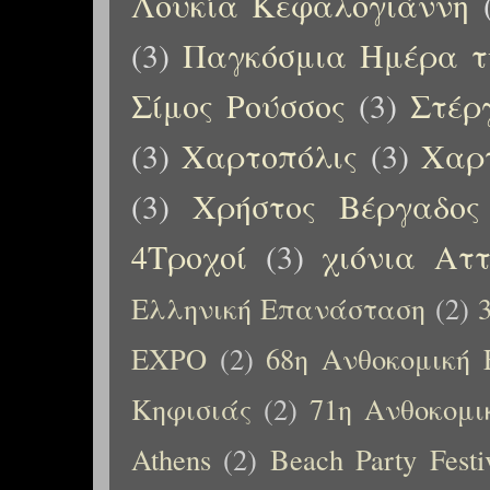
Λουκία Κεφαλογιάννη
(3)
Παγκόσμια Ημέρα τ
Σίμος Ρούσσος
(3)
Στέρ
(3)
Χαρτοπόλις
(3)
Χαρτ
(3)
Χρήστος Βέργαδος
4Τροχοί
(3)
χιόνια Αττ
Ελληνική Επανάσταση
(2)
EXPO
(2)
68η Ανθοκομική 
Κηφισιάς
(2)
71η Ανθοκομι
Athens
(2)
Beach Party Festi