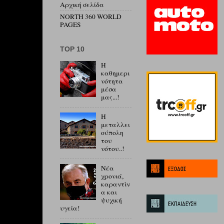
Αρχική σελίδα
NORTH 360 WORLD
PAGES
ΤΟP 10
Η
καθημερι
νότητα
μέσα
μας...!
Η
μεταλλει
ούπολη
του
νότου..!
Νέα
χρονιά,
καραντίν
α και
ψυχική
υγεία!