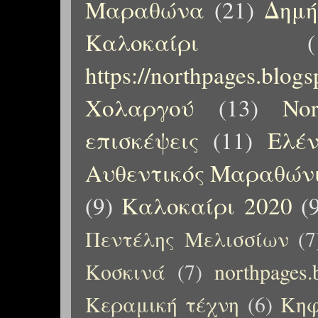
Μαραθώνα
(21)
Δημή
Καλοκαίρι
(
https://northpages.blog
Χολαργού
(13)
No
επισκέψεις
(11)
Ελέ
Αυθεντικός Μαραθώνι
(9)
Καλοκαίρι 2020
(
Πεντέλης Μελισσίων
(7
Κοσκινά
(7)
northpages.
Κεραμική τέχνη
(6)
Κηφ