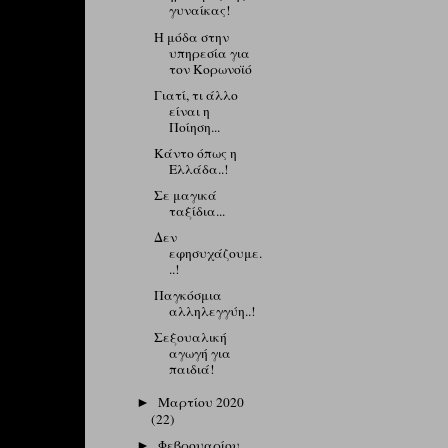
γυναίκας!
Η μόδα στην
υπηρεσία για
τον Κορωνοϊό
Γιατί, τι άλλο
είναι η
Ποίηση...
Κάντο όπως η
Ελλάδα..!
Σε μαγικά
ταξίδια...
Δεν
εφησυχάζουμε.
..!
Παγκόσμια
αλληλεγγύη..!
Σεξουαλική
αγωγή για
παιδιά!
Μαρτίου 2020
►
(22)
Φεβρουαρίου
►