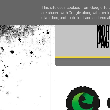
This site uses cookies from Google to de
are shared with Google along with perfo
statistics, and to detect and address a