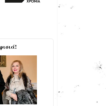
φισιά!