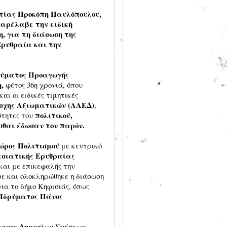
ατίας Προκόπη Παυλόπουλου,
παρέλαβε την ειδική
, για τη διάσωση της
ρυθραία και την
ρύματος Προαγωγής
,
φέτος 36η χρονιά, όπου
ι οι ειδικές τιμητικές
σχης Αξιωματικών (ΛΑΕΔ)
,
πολιτικού,
ότητες του
σθαι έδωσαν τον παρόν.
ώρος Πολιτισμού
με κεντρικό
σιατικής Ερυθραίας
αι με επικεφαλής την
σε και ολοκληρώθηκε η διάσωση
για το δήμο Κηφισιάς, όπως
 Ιδρύματος Πάνος
ρχος Δημοσίων Σχέσεων,