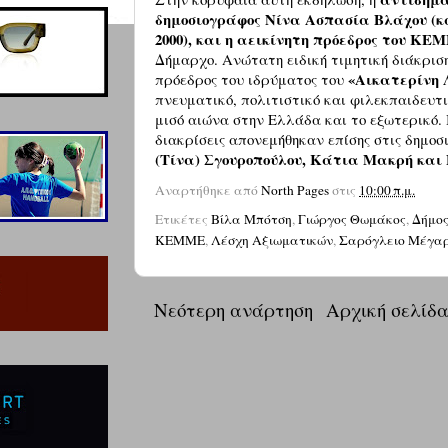
δημοσιογράφος Νίνα Ασπασία Βλάχου (κ
2000), και η αεικίνητη πρόεδρος του Κ
Δήμαρχο. Ανώτατη ειδική τιμητική διάκρισ
«Αικατερίνη 
πρόεδρος του ιδρύματος του
πνευματικό, πολιτιστικό και φιλεκπαιδευτι
μισό αιώνα στην Ελλάδα και το εξωτερικό. 
διακρίσεις απονεμήθηκαν επίσης στις δημο
(Τίνα) Σγουροπούλου, Κάτια Μακρή και 
Αναρτήθηκε από
North Pages
στις
10:00 π.μ.
Ετικέτες
Βίλα Μπότση
,
Γιώργος Θωμάκος
,
Δήμος
ΚΕΜΜΕ
,
Λέσχη Αξιωματικών
,
Σαρόγλειο Μέγα
Νεότερη ανάρτηση
Αρχική σελίδ