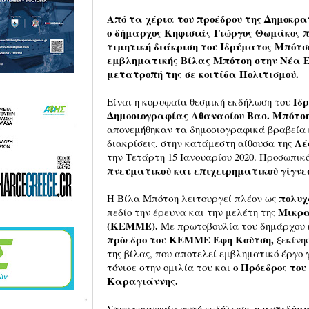
Από τα χέρια του προέδρου της Δημοκρ
ο δήμαρχος Κηφισιάς Γιώργος Θωμάκος 
τιμητική διάκριση του Ιδρύματος Μπότση
εμβληματικής Βίλας Μπότση στην Νέα Ε
μετατροπή της σε κοιτίδα Πολιτισμού.
Ιδ
Είναι η κορυφαία θεσμική εκδήλωση του
Δημοσιογραφίας Αθανασίου Βασ. Μπότση
απονεμήθηκαν τα δημοσιογραφικά βραβεία κα
Λέ
διακρίσεις, στην κατάμεστη αίθουσα της
την Τετάρτη 15 Ιανουαρίου 2020. Προσωπικ
πνευματικού και επιχειρηματικού γίγνε
πολυχ
Η Βίλα Μπότση λειτουργεί πλέον ως
Μικρα
πεδίο την έρευνα και την μελέτη της
(ΚΕΜΜΕ).
Με πρωτοβουλία του δημάρχου κ
πρόεδρο του ΚΕΜΜΕ Έφη Κούτση,
ξεκίνη
της βίλας, που αποτελεί εμβληματικό έργο 
ο Πρόεδρος του
τόνισε στην ομιλία του και
Καραγιάννης.
αντιδήμα
Στην κορυφαία αυτή εκδήλωση, η