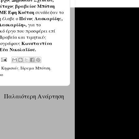
άτοχος βραβείου Μπότση
ΕΜΜΕ Έφη Κούτση
συνόδεψαν το
Πάνος Λασκαρίδης,
η έλαβε ο
Λασκαρίδη»,
για το
κό έργο που προσφέρει επί
Βραβεία και τιμητικές
Κωνσταντίνα
σιογράφους
Εύα Νικολαΐδου.
 Κηφισιάς
,
Ίδρυμα Μπότση
,
ρο
α
Παλαιότερη Ανάρτηση