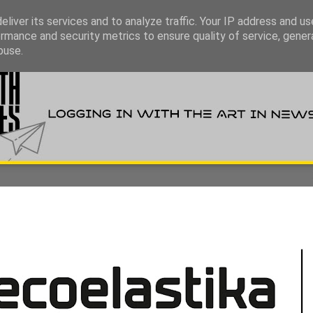
liver its services and to analyze traffic. Your IP address and u
rmance and security metrics to ensure quality of service, gene
buse.