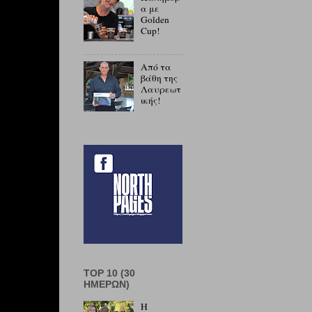
α με
Golden
Cup!
Από τα
βάθη της
Λαυρεωτ
ικής!
TOP 10 (30
ΗΜΕΡΏΝ)
Η