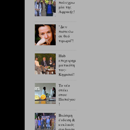
πολυχρω
μία της
Αφρικής!
"Δεν
πιστεύω
σε θεό
τιμωρό''!
Hub
επιχειρημ
ματικότη
τας-
Κηφισιά!
Το νέο
στέκι
στου
Παπάγου
!
Βιώσιμη
ένδυση &
κυκλικός
σχεδιασμ