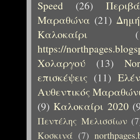
Speed
(26)
Περιβ
Μαραθώνα
(21)
Δημή
Καλοκαίρι
(
https://northpages.blog
Χολαργού
(13)
No
επισκέψεις
(11)
Ελέ
Αυθεντικός Μαραθώνι
(9)
Καλοκαίρι 2020
(
Πεντέλης Μελισσίων
(7
Κοσκινά
(7)
northpages.