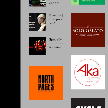
χαράς!
Εικαστική
πολυμορ
φία!
Προσμέν
οντας την
Ανάστασ
η!