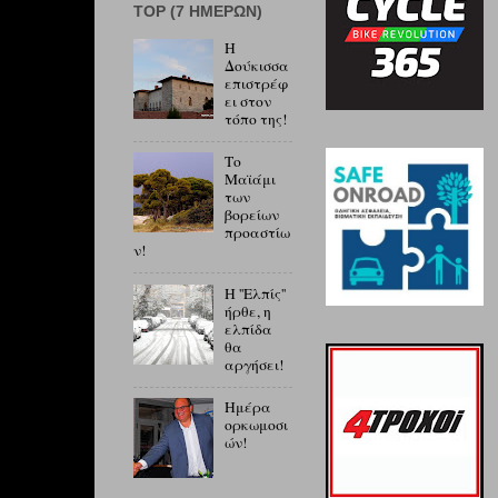
ΤOP (7 ΗΜΕΡΏΝ)
Η
Δούκισσα
επιστρέφ
ει στον
τόπο της!
Το
Μαϊάμι
των
βορείων
προαστίω
ν!
Η ''Ελπίς''
ήρθε, η
ελπίδα
θα
αργήσει!
Ημέρα
ορκωμοσι
ών!