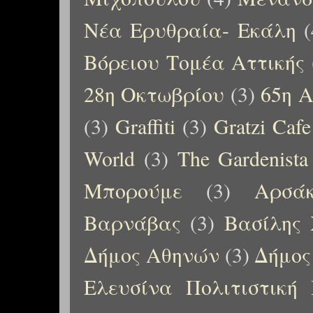
Νέα Ερυθραία- Εκάλη
(
Βόρειου Τομέα Αττικής
28η Οκτωβρίου
(3)
65η Α
(3)
Graffiti
(3)
Gratzi Cafe
World
(3)
The Gardenista
Μπορούμε
(3)
Αρσάκ
Βαρνάβας
(3)
Βασίλης 
Δήμος Αθηνών
(3)
Δήμος
Ελευσίνα Πολιτιστική