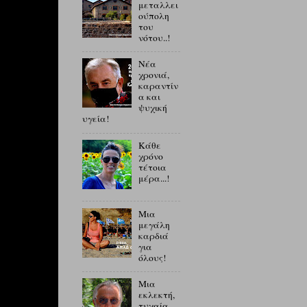
μεταλλει
ούπολη
του
νότου..!
Νέα
χρονιά,
καραντίν
α και
ψυχική
υγεία!
Κάθε
χρόνο
τέτοια
μέρα...!
Μια
μεγάλη
καρδιά
για
όλους!
Μια
εκλεκτή,
τυχαία