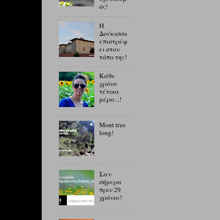
ός!
Η
Δούκισσα
επιστρέφ
ει στον
τόπο της!
Κάθε
χρόνο
τέτοια
μέρα...!
Mont tres
long!
Σαν
σήμερα
πριν 29
χρόνια!