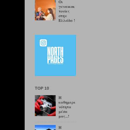
Οι
γυναικοκ
τονίες
στην
Ελλάδα !
TOP 10
Η
καθημερι
νότητα
μέσα
μας...!
Η