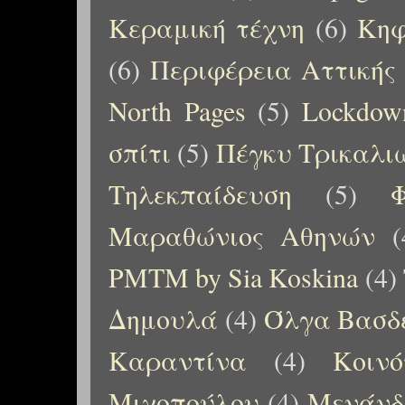
Κεραμική τέχνη
(6)
Κηφ
(6)
Περιφέρεια Αττικής
North Pages
(5)
Lockdow
σπίτι
(5)
Πέγκυ Τρικαλι
Τηλεκπαίδευση
(5)
Μαραθώνιος Αθηνών
(
PMTM by Sia Koskina
(4)
Δημουλά
(4)
Όλγα Βασδ
Καραντίνα
(4)
Κοιν
Μιχοπούλου
(4)
Μενάνδ