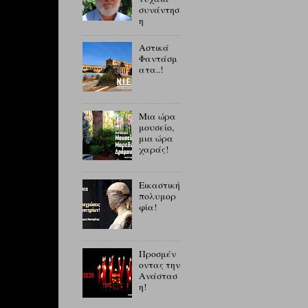
συνάντησ
η
Αστικά
Φαντάσμ
ατα..!
Μια ώρα
μουσείο,
μια ώρα
χαράς!
Εικαστική
πολυμορ
φία!
Προσμέν
οντας την
Ανάστασ
η!