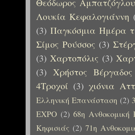
Θεόδωρος Αμπατζόγλο
Λουκία Κεφαλογιάννη
(3)
Παγκόσμια Ημέρα τ
Σίμος Ρούσσος
(3)
Στέρ
(3)
Χαρτοπόλις
(3)
Χαρτ
(3)
Χρήστος Βέργαδος
4Τροχοί
(3)
χιόνια Αττ
Ελληνική Επανάσταση
(2)
EXPO
(2)
68η Ανθοκομική 
Κηφισιάς
(2)
71η Ανθοκομι