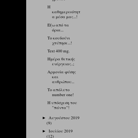
Η
καθημερινότητ
α μέσα μας...!
Έξω από τα
όρια...
Το κουδούνι
χτύπησε...!
Text 400 mg.
Ημέρα θετικής
ενέργειας..;
Αρμονία φύσης
και
ανθρώπου...
Το απόλυτο
number one!
Η υπόσχεση του
"πάντα"!
Αυγούστου 2019
►
(9)
Ιουλίου 2019
►
(12)