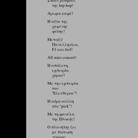
Στους ρυθμούς
της hip hop!
Άρωμα καφέ!
Η αξία της
χαμένης
φύσης!
Μεταξύ
Πανελληνίων,
F1 και 4x4!
All stars concert!
Η απόλυτη
εμπειρία
χορού!
Mε την εμπειρία
του
''Ελεύθερου''!
Η αδρεναλίνη
στο "pick"!
Με τη φανέλα
της Εθνικής!
Ο πλανήτης ζει
με πίστωση
χρονου