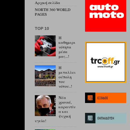
Αρχική σελίδα
NORTH 360 WORLD
PAGES
ΤΟP 10
Η
καθημερι
νότητα
μέσα
μας...!
Η
μεταλλει
ούπολη
του
νότου..!
Νέα
χρονιά,
καραντίν
α και
ψυχική
υγεία!