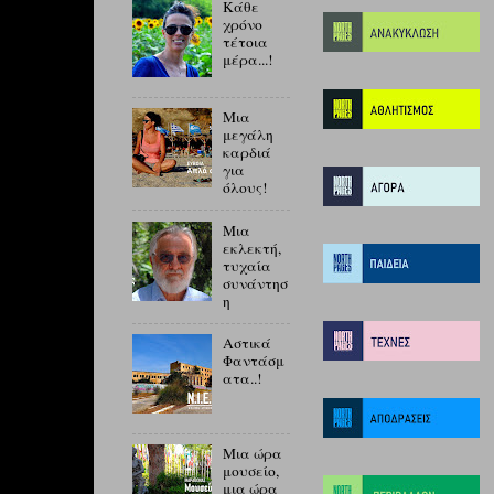
Κάθε
χρόνο
τέτοια
μέρα...!
Μια
μεγάλη
καρδιά
για
όλους!
Μια
εκλεκτή,
τυχαία
συνάντησ
η
Αστικά
Φαντάσμ
ατα..!
Μια ώρα
μουσείο,
μια ώρα