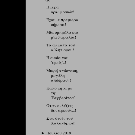
(9)
Ημέρα
ορκωμοσιών!
Έχουμε πρεμιέρα
σήμερα!
Μία ομπρέλα και
μία παραλία!
Τα άλματα του
αθλητισμού!
Η ουσία του
''εμείς''..!
Μικρή απόσταση,
μεγάλη
απόδραση!
Καλό μήνα με
την...
''Βερβερίτσα''
Όταν οι λέξεις
δεν αρκούν...!
Στις στοές του
Χαλανδρίου!
Ιουλίου 2019
►