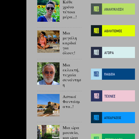
Κάθε
χρόνο
τέτοια
μέρα...!
Μια
μεγάλη
καρδιά
για
όλους!
Μια
εκλεκτή,
τυχαία
συνάντησ
η
Αστικά
Φαντάσμ
ατα..!
Μια ώρα
μουσείο,
μια ώρα