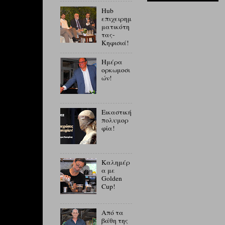
Hub
επιχειρημ
ματικότη
τας-
Κηφισιά!
Ημέρα
ορκωμοσι
ών!
Εικαστική
πολυμορ
φία!
Καλημέρ
α με
Golden
Cup!
Από τα
βάθη της