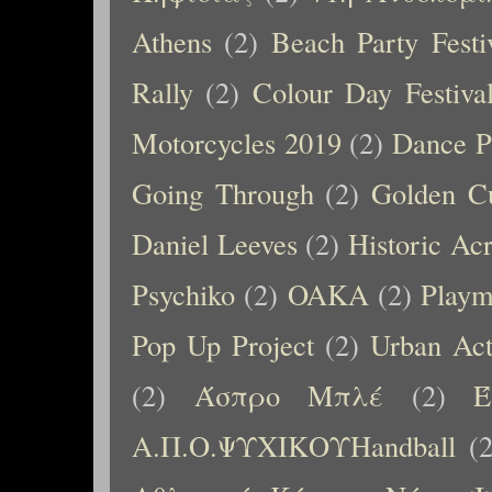
Athens
(2)
Beach Party Festi
Rally
(2)
Colour Day Festiva
Motorcycles 2019
(2)
Dance P
Going Through
(2)
Golden C
Daniel Leeves
(2)
Historic Ac
Psychiko
(2)
OAKA
(2)
Playm
Pop Up Project
(2)
Urban Ac
(2)
Άσπρο Μπλέ
(2)
Έ
Α.Π.Ο.ΨΥΧΙΚΟΥHandball
(