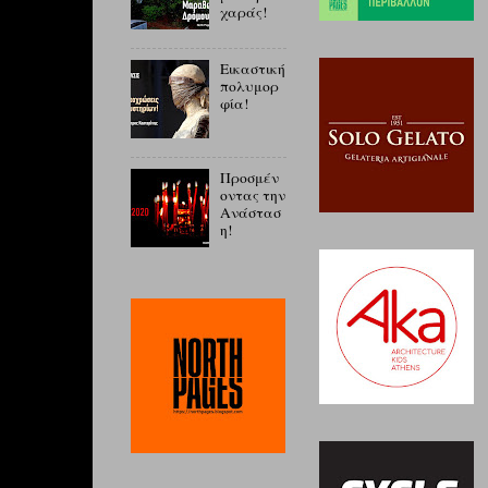
χαράς!
Εικαστική
πολυμορ
φία!
Προσμέν
οντας την
Ανάστασ
η!