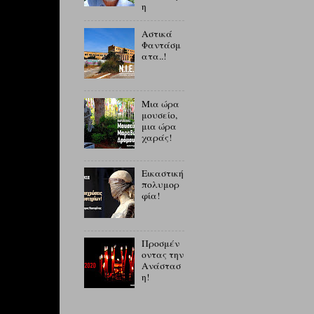
η
Αστικά
Φαντάσμ
ατα..!
Μια ώρα
μουσείο,
μια ώρα
χαράς!
Εικαστική
πολυμορ
φία!
Προσμέν
οντας την
Ανάστασ
η!