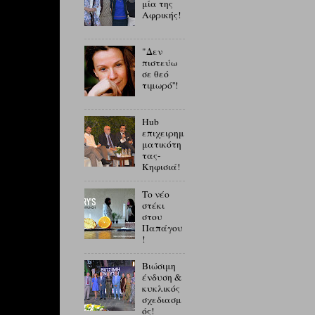
μία της
Αφρικής!
"Δεν
πιστεύω
σε θεό
τιμωρό''!
Hub
επιχειρημ
ματικότη
τας-
Κηφισιά!
Το νέο
στέκι
στου
Παπάγου
!
Βιώσιμη
ένδυση &
κυκλικός
σχεδιασμ
ός!