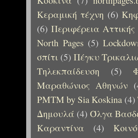
Κοσκινά
(7)
northpages.
Κεραμική τέχνη
(6)
Κηφ
(6)
Περιφέρεια Αττικής
North Pages
(5)
Lockdow
σπίτι
(5)
Πέγκυ Τρικαλι
Τηλεκπαίδευση
(5)
Μαραθώνιος Αθηνών
(
PMTM by Sia Koskina
(4)
Δημουλά
(4)
Όλγα Βασδ
Καραντίνα
(4)
Κοιν