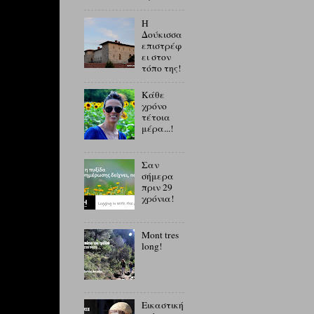
Η
Δούκισσα
επιστρέφ
ει στον
τόπο της!
Κάθε
χρόνο
τέτοια
μέρα...!
Σαν
σήμερα
πριν 29
χρόνια!
Mont tres
long!
Εικαστική