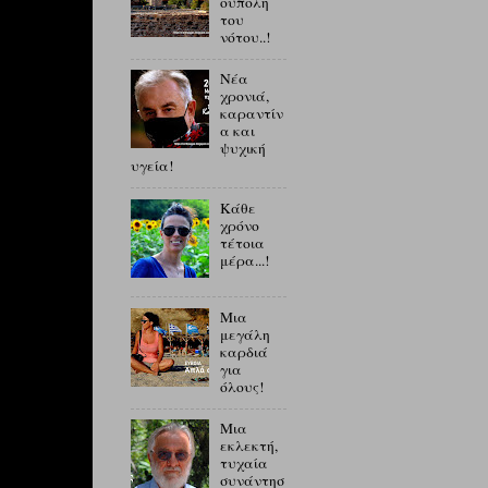
ούπολη
του
νότου..!
Νέα
χρονιά,
καραντίν
α και
ψυχική
υγεία!
Κάθε
χρόνο
τέτοια
μέρα...!
Μια
μεγάλη
καρδιά
για
όλους!
Μια
εκλεκτή,
τυχαία
συνάντησ