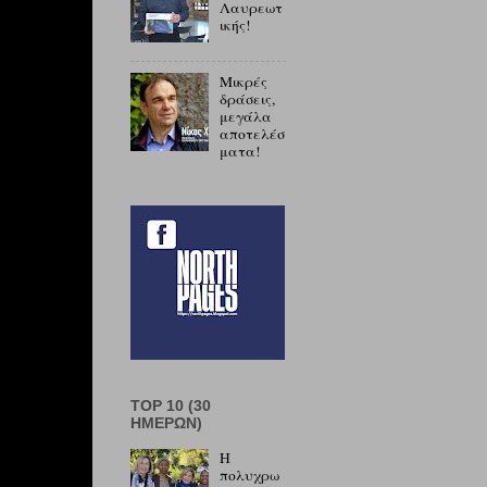
Λαυρεωτ
ικής!
Μικρές
δράσεις,
μεγάλα
αποτελέσ
ματα!
TOP 10 (30
ΗΜΕΡΏΝ)
Η
πολυχρω