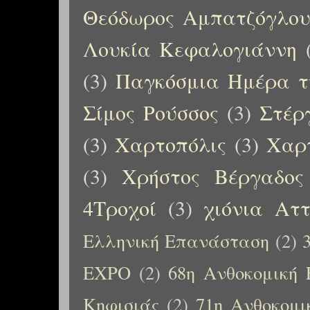
Θεόδωρος Αμπατζόγλο
Λουκία Κεφαλογιάννη
(3)
Παγκόσμια Ημέρα τ
Σίμος Ρούσσος
(3)
Στέρ
(3)
Χαρτοπόλις
(3)
Χαρτ
(3)
Χρήστος Βέργαδος
4Τροχοί
(3)
χιόνια Αττ
Ελληνική Επανάσταση
(2)
EXPO
(2)
68η Ανθοκομική 
Κηφισιάς
(2)
71η Ανθοκομι