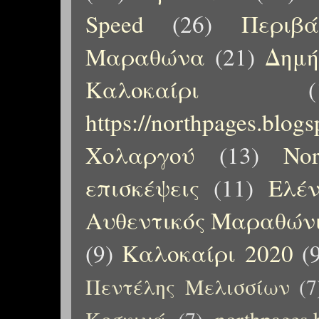
Speed
(26)
Περιβ
Μαραθώνα
(21)
Δημή
Καλοκαίρι
(
https://northpages.blog
Χολαργού
(13)
No
επισκέψεις
(11)
Ελέ
Αυθεντικός Μαραθώνι
(9)
Καλοκαίρι 2020
(
Πεντέλης Μελισσίων
(7