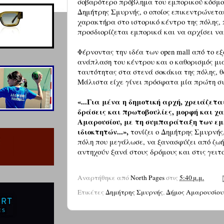
σοβαρότερο πρόβλημα του εμπορικού κόσμου
Δημήτρης Σμυρνής, ο οποίος επικεντρώνετα
χαρακτήρα στο ιστορικό κέντρο της πόλης,
προσδιορίζεται εμπορικά και να αρχίσει ν
Φέρνοντας την ιδέα των open mall από το εξ
ανάπλαση του κέντρου και ο καθορισμός μια
ταυτότητας στα στενά σοκάκια της πόλης, θ
Μάλιστα είχε γίνει πρόσφατα μία πρώτη συ
«...Για μένα η δημοτική αρχή, χρειάζετα
δράσεις και πρωτοβουλίες, μορφή και χα
Αμαρουσίου, με τη συμπαράταξη των εμπ
ιδιοκτητών...»,
τονίζει ο Δημήτρης Σμυρνής
πόλη που μεγάλωσε, να ξανασφύζει από ζωή 
αντηχούν ξανά στους δρόμους και στις γειτο
Αναρτήθηκε από
North Pages
στις
5:40 μ.μ.
Ετικέτες
Δημήτρης Σμυρνής
,
Δήμος Αμαρουσίου