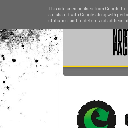
This site uses cookies from Google to de
are shared with Google along with perfo
statistics, and to detect and address a