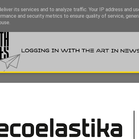
liver its services and to analyze traffic. Your IP address and u
rmance and security metrics to ensure quality of service, gene
buse.