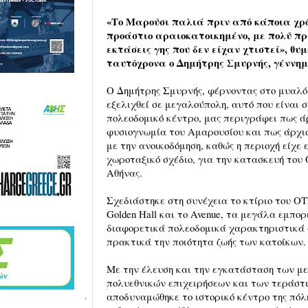
«Το Μαρούσι παλιά πριν από κάποια χρό
προάστιο αραιοκατοικημένο, με πολύ πρ
εκτάσεις γης που δεν είχαν χτιστεί», θ
ταυτόχρονα ο Δημήτρης Σμυρνής, γέννη
Ο Δημήτρης Σμυρνής, φέρνοντας στο μυαλό 
εξελιχθεί σε μεγαλούπολη, αυτό που είναι 
πολεοδομικό κέντρο, μας περιγράφει πως ά
φυσιογνωμία του Αμαρουσίου και πως άρχισε
με την ανοικοδόμηση, καθώς η περιοχή είχε 
χωροταξικό σχέδιο, για την κατασκευή του
Αθήνας.
Σχεδιάστηκε στη συνέχεια το κτίριο του ΟΤΕ
Golden Hall και το Avenue, τα μεγάλα εμπο
διαφορετικά πολεοδομικά χαρακτηριστικά
πρακτικά την ποιότητα ζωής των κατοίκων.
Με την έλευση και την εγκατάσταση των μ
πολυεθνικών επιχειρήσεων και των τεράστ
αποδυναμώθηκε το ιστορικό κέντρο της πόλη